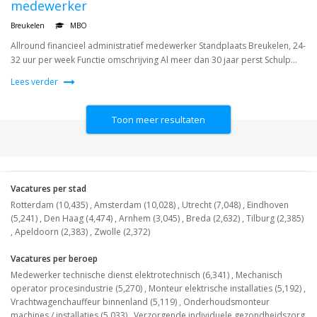
medewerker
Breukelen
MBO
Allround financieel administratief medewerker Standplaats Breukelen, 24-
32 uur per week Functie omschrijving Al meer dan 30 jaar perst Schulp...
Lees verder
Toon meer resultaten
Vacatures per stad
Rotterdam (10,435)
,
Amsterdam (10,028)
,
Utrecht (7,048)
,
Eindhoven
(5,241)
,
Den Haag (4,474)
,
Arnhem (3,045)
,
Breda (2,632)
,
Tilburg (2,385)
,
Apeldoorn (2,383)
,
Zwolle (2,372)
Vacatures per beroep
Medewerker technische dienst elektrotechnisch (6,341)
,
Mechanisch
operator procesindustrie (5,270)
,
Monteur elektrische installaties (5,192)
,
Vrachtwagenchauffeur binnenland (5,119)
,
Onderhoudsmonteur
machines / installaties (5,033)
,
Verzorgende individuele gezondheidszorg