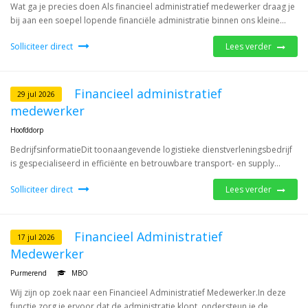
Wat ga je precies doen Als financieel administratief medewerker draag je
bij aan een soepel lopende financiële administratie binnen ons kleine...
Solliciteer direct
Lees verder
Financieel administratief
29 jul 2026
medewerker
Hoofddorp
BedrijfsinformatieDit toonaangevende logistieke dienstverleningsbedrijf
is gespecialiseerd in efficiënte en betrouwbare transport- en supply...
Solliciteer direct
Lees verder
Financieel Administratief
17 jul 2026
Medewerker
Purmerend
MBO
Wij zijn op zoek naar een Financieel Administratief Medewerker.In deze
functie zorg je ervoor dat de administratie klopt, ondersteun je de...