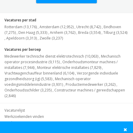
Vacatures per stad
Rotterdam (13,176)
,
Amsterdam (12,952)
,
Utrecht (8,742)
,
Eindhoven
(7,275)
,
Den Haag (5,333)
,
Arnhem (3,762)
,
Breda (3,554)
,
Tilburg (3,524)
,
Apeldoorn (3,313)
,
Zwolle (3,237)
Vacatures per beroep
Medewerker technische dienst elektrotechnisch (10,063)
,
Mechanisch
operator procesindustrie (9,115)
,
Onderhoudsmonteur machines /
installaties (7,944)
,
Monteur elektrische installaties (7,829)
,
Vrachtwagenchauffeur binnenland (6,104)
,
Verzorgende individuele
gezondheidszorg (ig) (5,583)
,
Mechanisch operator
voedingsmiddelenindustrie (3,931)
,
Productiemedewerker (3,262)
,
Onderhoudsschilder (3,235)
,
Constructeur machines / gereedschappen
(2,846)
Vacaturelijst
Werkzoekenden vinden
Werkgevers
Waar kan ik werken?