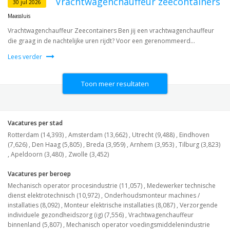
Vrachtwagenchauffeur zeecontainers
30 jul 2026
Maassluis
Vrachtwagenchauffeur Zeecontainers Ben jij een vrachtwagenchauffeur
die graag in de nachtelijke uren rijdt? Voor een gerenommeerd...
Lees verder
Toon meer resultaten
Vacatures per stad
Rotterdam (14,393)
,
Amsterdam (13,662)
,
Utrecht (9,488)
,
Eindhoven
(7,626)
,
Den Haag (5,805)
,
Breda (3,959)
,
Arnhem (3,953)
,
Tilburg (3,823)
,
Apeldoorn (3,480)
,
Zwolle (3,452)
Vacatures per beroep
Mechanisch operator procesindustrie (11,057)
,
Medewerker technische
dienst elektrotechnisch (10,972)
,
Onderhoudsmonteur machines /
installaties (8,092)
,
Monteur elektrische installaties (8,087)
,
Verzorgende
individuele gezondheidszorg (ig) (7,556)
,
Vrachtwagenchauffeur
binnenland (5,807)
,
Mechanisch operator voedingsmiddelenindustrie