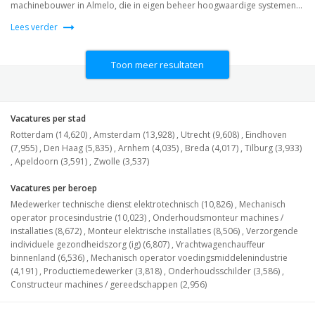
machinebouwer in Almelo, die in eigen beheer hoogwaardige systemen...
Lees verder
Toon meer resultaten
Vacatures per stad
Rotterdam (14,620)
,
Amsterdam (13,928)
,
Utrecht (9,608)
,
Eindhoven
(7,955)
,
Den Haag (5,835)
,
Arnhem (4,035)
,
Breda (4,017)
,
Tilburg (3,933)
,
Apeldoorn (3,591)
,
Zwolle (3,537)
Vacatures per beroep
Medewerker technische dienst elektrotechnisch (10,826)
,
Mechanisch
operator procesindustrie (10,023)
,
Onderhoudsmonteur machines /
installaties (8,672)
,
Monteur elektrische installaties (8,506)
,
Verzorgende
individuele gezondheidszorg (ig) (6,807)
,
Vrachtwagenchauffeur
binnenland (6,536)
,
Mechanisch operator voedingsmiddelenindustrie
(4,191)
,
Productiemedewerker (3,818)
,
Onderhoudsschilder (3,586)
,
Constructeur machines / gereedschappen (2,956)