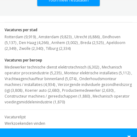
Vacatures per stad
Rotterdam (9,919)
,
Amsterdam (9,823)
,
Utrecht (6,886)
,
Eindhoven
(5,137)
,
Den Haag (4,266)
,
Arnhem (3,002)
,
Breda (2,525)
,
Apeldoorn
(2,349)
,
Zwolle (2,340)
,
Tilburg (2,334)
Vacatures per beroep
Medewerker technische dienst elektrotechnisch (6,302)
,
Mechanisch
operator procesindustrie (5,235)
,
Monteur elektrische installaties (5,112)
,
Vrachtwagenchauffeur binnenland (5,074)
,
Onderhoudsmonteur
machines / installaties (4,934)
,
Verzorgende individuele gezondheidszorg
(ig) (3,808)
,
Koerier auto (2,680)
,
Productiemedewerker (2,630)
,
Constructeur machines / gereedschappen (1,880)
,
Mechanisch operator
voedingsmiddelenindustrie (1,870)
Vacaturelijst
Werkzoekenden vinden
Werkgevers
Waar kan ik werken?