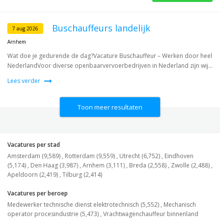
Buschauffeurs landelijk
7 aug 2026
Arnhem
Wat doe je gedurende de dag?Vacature Buschauffeur – Werken door heel
NederlandVoor diverse openbaarvervoerbedrijven in Nederland zijn wij...
Lees verder
Toon meer resultaten
Vacatures per stad
Amsterdam (9,589)
,
Rotterdam (9,559)
,
Utrecht (6,752)
,
Eindhoven
(5,174)
,
Den Haag (3,987)
,
Arnhem (3,111)
,
Breda (2,558)
,
Zwolle (2,488)
,
Apeldoorn (2,419)
,
Tilburg (2,414)
Vacatures per beroep
Medewerker technische dienst elektrotechnisch (5,552)
,
Mechanisch
operator procesindustrie (5,473)
,
Vrachtwagenchauffeur binnenland