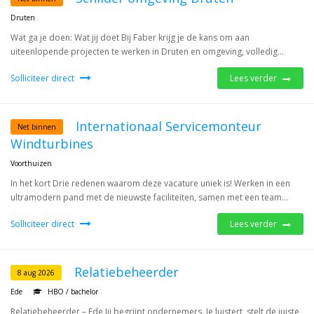
Druten
Wat ga je doen: Wat jij doet Bij Faber krijg je de kans om aan
uiteenlopende projecten te werken in Druten en omgeving, volledig...
Solliciteer direct
Lees verder
Internationaal Servicemonteur
Net binnen
Windturbines
Voorthuizen
In het kort Drie redenen waarom deze vacature uniek is! Werken in een
ultramodern pand met de nieuwste faciliteiten, samen met een team...
Solliciteer direct
Lees verder
Relatiebeheerder
8 aug 2026
Ede
HBO / bachelor
Relatiebeheerder – Ede Jij begrijpt ondernemers. Je luistert, stelt de juiste