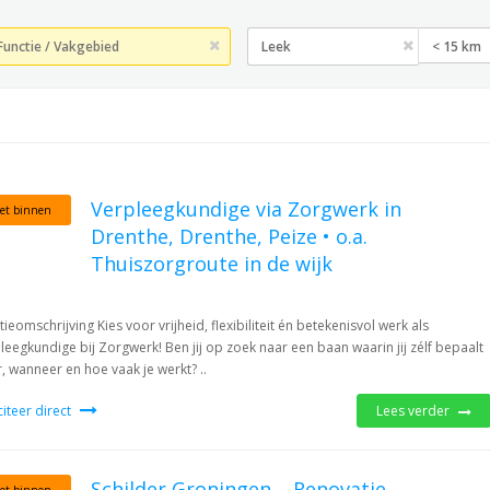
< 15 km
Verpleegkundige via Zorgwerk in
et binnen
Drenthe, Drenthe, Peize • o.a.
Thuiszorgroute in de wijk
tieomschrijving Kies voor vrijheid, flexibiliteit én betekenisvol werk als
leegkundige bij Zorgwerk! Ben jij op zoek naar een baan waarin jij zélf bepaalt
, wanneer en hoe vaak je werkt? ..
iciteer direct
Lees verder
Schilder Groningen – Renovatie,