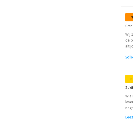
N
Gron
Wij 
dé p
alti
Soll
8
Zuid
Wie 
leve
nege
Lees