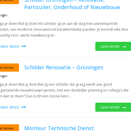
et binnen
Particulier, Onderhoud of Nieuwbouw
ingen
ga je doen:Wat jij doet Als schilder ga je aan de slag met uiteenlopende
ecten, van moderne renovaties tot karakteristieke panden. Je bereidt elke klus
vuldig voor, werkt nauwkeurig en ..
iciteer direct
Lees verder
Schilder Renovatie – Groningen
et binnen
ingen
ga je doen:Wat jij doet Ben jij een schilder die graag werkt aan goed
ganiseerde nieuwbouwprojecten, met een duidelijke planning en collega’s die
n wat ze doen? Dan is dit een mooie kans ..
iciteer direct
Lees verder
Monteur Technische Dienst
et binnen