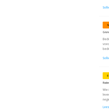
Soll
N
Gron
Bedr
voed
bedr
Soll
8
Rode
Wie 
leve
nege
Lees