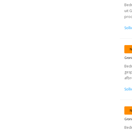
Bedr
uit 
prod
Soll
N
Gron
Bedr
gesp
afbr
Soll
N
Gron
Bedr