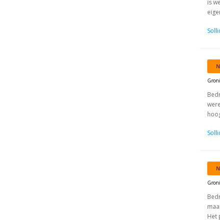
is w
eige
Soll
N
Gron
Bedr
were
hoog
Soll
N
Gron
Bedr
maak
Het 