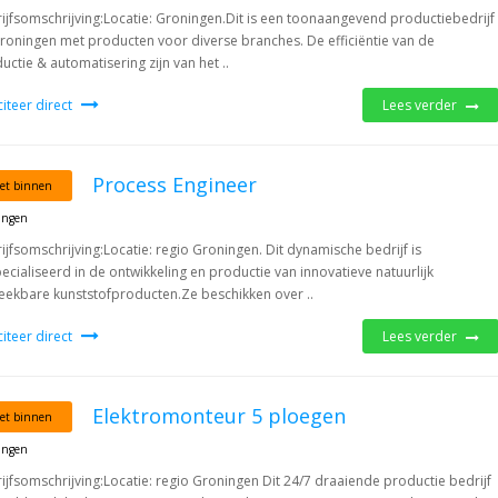
ijfsomschrijving:Locatie: Groningen.Dit is een toonaangevend productiebedrijf
Groningen met producten voor diverse branches. De efficiëntie van de
uctie & automatisering zijn van het ..
iciteer direct
Lees verder
Process Engineer
et binnen
ingen
ijfsomschrijving:Locatie: regio Groningen. Dit dynamische bedrijf is
ecialiseerd in de ontwikkeling en productie van innovatieve natuurlijk
eekbare kunststofproducten.Ze beschikken over ..
iciteer direct
Lees verder
Elektromonteur 5 ploegen
et binnen
ingen
ijfsomschrijving:Locatie: regio Groningen Dit 24/7 draaiende productie bedrijf