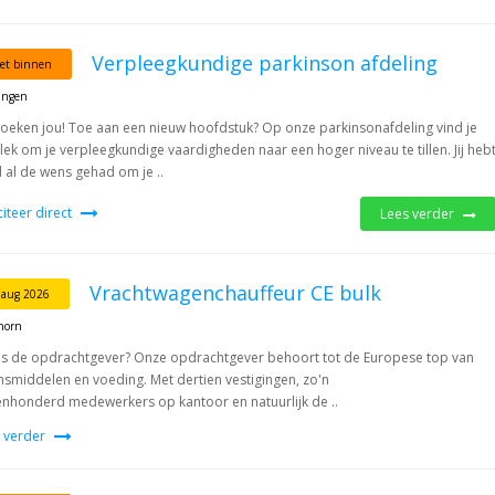
Verpleegkundige parkinson afdeling
et binnen
ingen
zoeken jou! Toe aan een nieuw hoofdstuk? Op onze parkinsonafdeling vind je
lek om je verpleegkundige vaardigheden naar een hoger niveau te tillen. Jij heb
jd al de wens gehad om je ..
iciteer direct
Lees verder
Vrachtwagenchauffeur CE bulk
 aug 2026
horn
is de opdrachtgever? Onze opdrachtgever behoort tot de Europese top van
nsmiddelen en voeding. Met dertien vestigingen, zo'n
nhonderd medewerkers op kantoor en natuurlijk de ..
 verder