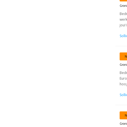
Gron
Bedr
werk
jou!
Soll
N
Gron
Bedr
Euro
hoog
Soll
N
Gron