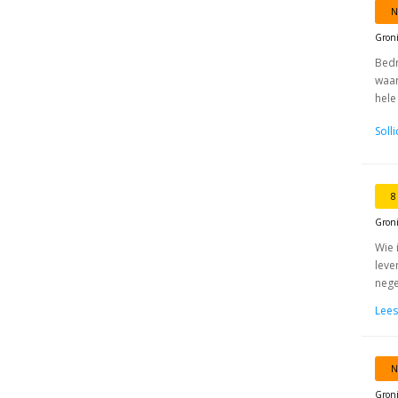
N
Gron
Bedr
waar
hele
Soll
8
Gron
Wie 
leve
nege
Lees
N
Gron