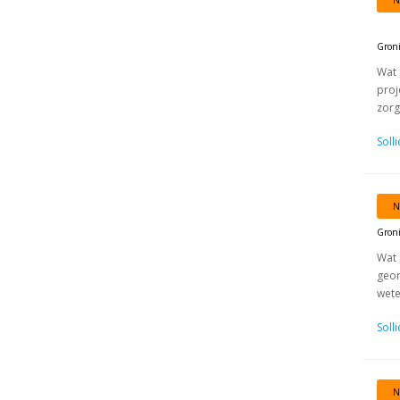
N
Gron
Wat 
proj
zorg
Soll
N
Gron
Wat 
geor
wete
Soll
N