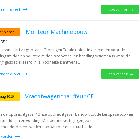
iciteer direct
Lees verder
Monteur Machinebouw
et binnen
ingen
ijfsomschrijving:Locatie: Groningen.Totale oplossingen bieden voor de
ingsmiddelenindustrie middels robotica- en handlingsystemen is waar dit
ijf gespecialiseerd in is. Voor elke klantwens ..
iciteer direct
Lees verder
Vrachtwagenchauffeur CE
 aug 2026
n
is de opdrachtgever? Onze opdrachtgever behoort tot de Europese top van
nsmiddelen en voeding. Met dertien vestigingen, zo'n
nhonderd medewerkers op kantoor en natuurlijk de ..
 verder