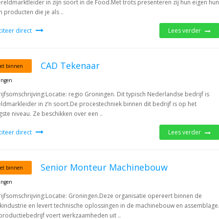
ereldmarktleider in zijn soort in de Food.Met trots presenteren zij hun eigen hun
n producten die je als ..
iciteer direct
Lees verder
CAD Tekenaar
et binnen
ingen
ijfsomschrijving:Locatie: regio Groningen. Dit typisch Nederlandse bedrijf is
ldmarkleider in z’n soort.De procestechniek binnen dit bedrijf is op het
ste niveau. Ze beschikken over een ..
iciteer direct
Lees verder
Senior Monteur Machinebouw
et binnen
ingen
ijfsomschrijving:Locatie: Groningen.Deze organisatie opereert binnen de
industrie en levert technische oplossingen in de machinebouw en assemblage
productiebedrijf voert werkzaamheden uit ..