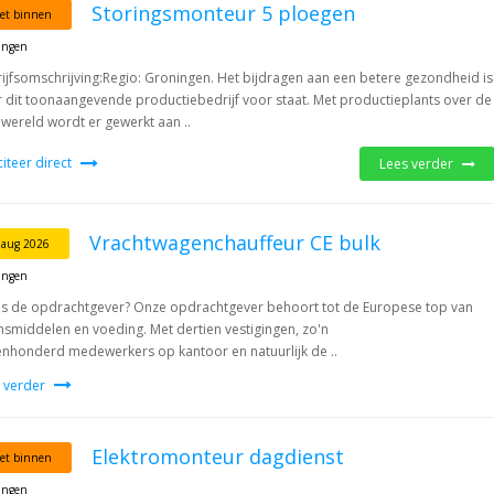
Storingsmonteur 5 ploegen
et binnen
ingen
ijfsomschrijving:Regio: Groningen. Het bijdragen aan een betere gezondheid is
 dit toonaangevende productiebedrijf voor staat. Met productieplants over de
 wereld wordt er gewerkt aan ..
iciteer direct
Lees verder
Vrachtwagenchauffeur CE bulk
 aug 2026
ingen
is de opdrachtgever? Onze opdrachtgever behoort tot de Europese top van
nsmiddelen en voeding. Met dertien vestigingen, zo'n
nhonderd medewerkers op kantoor en natuurlijk de ..
 verder
Elektromonteur dagdienst
et binnen
ingen