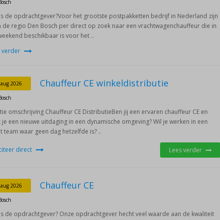
Bosch
is de opdrachtgever?Voor het grootste postpakketten bedrijf in Nederland zijn
in de regio Den Bosch per direct op zoek naar een vrachtwagenchauffeur die in
weekend beschikbaar is voor het ..
 verder
Chauffeur CE winkeldistributie
 aug 2026
Bosch
tie omschrijving Chauffeur CE DistributieBen jij een ervaren chauffeur CE en
 je een nieuwe uitdaging in een dynamische omgeving? Wil je werken in een
t team waar geen dag hetzelfde is? ..
iciteer direct
Lees verder
Chauffeur CE
 aug 2026
Bosch
is de opdrachtgever? Onze opdrachtgever hecht veel waarde aan de kwaliteit