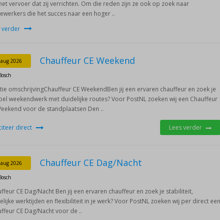
het vervoer dat zij verrichten. Om die reden zijn ze ook op zoek naar
werkers die het succes naar een hoger ..
 verder
Chauffeur CE Weekend
 aug 2026
Bosch
tie omschrijvingChauffeur CE WeekendBen jij een ervaren chauffeur en zoek je
ibel weekendwerk met duidelijke routes? Voor PostNL zoeken wij een Chauffeur
eekend voor de standplaatsen Den ..
iciteer direct
Lees verder
Chauffeur CE Dag/Nacht
 aug 2026
Bosch
ffeur CE Dag/Nacht Ben jij een ervaren chauffeur en zoek je stabiliteit,
elijke werktijden en flexibiliteit in je werk? Voor PostNL zoeken wij per direct ee
ffeur CE Dag/Nacht voor de ..