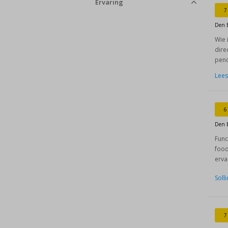
Ervaring
7
Den 
Wie 
dire
pend
Lees
6
Den 
Func
food
erva
Soll
7