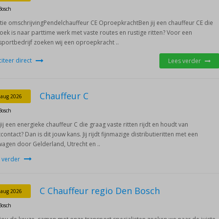
Bosch
tie omschrijvingPendelchauffeur CE OproepkrachtBen jij een chauffeur CE die
oek is naar parttime werk met vaste routes en rustige ritten? Voor een
sportbedrijf zoeken wij een oproepkracht ..
iciteer direct
Lees verder
Chauffeur C
 aug 2026
Bosch
jij een energieke chauffeur C die graag vaste ritten rijdt en houdt van
tcontact? Dan is dit jouw kans. Jij rijdt fijnmazige distributieritten met een
agen door Gelderland, Utrecht en ..
 verder
C Chauffeur regio Den Bosch
 aug 2026
Bosch