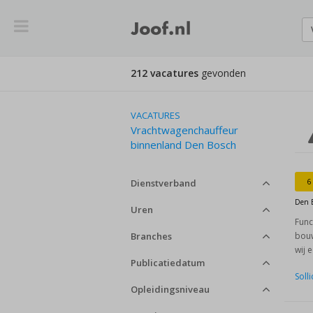
212 vacatures
gevonden
VACATURES
Vrachtwagenchauffeur
binnenland Den Bosch
Dienstverband
6
Den 
Uren
Func
Branches
bouw
wij 
Publicatiedatum
Soll
Opleidingsniveau