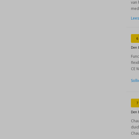
van 
mede
Lees
6
Den 
Func
flex
CE W
Soll
7
Den 
Chau
duid
Chau