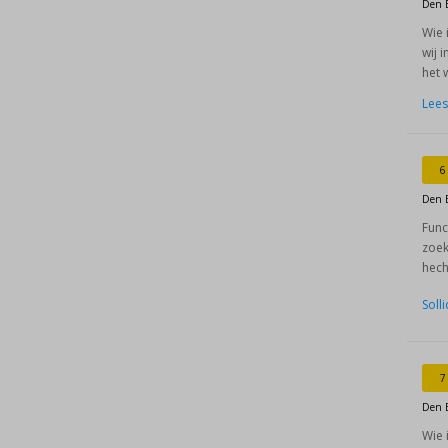
Den 
Wie 
wij 
het 
Lees
6
Den 
Func
zoek
hech
Soll
7
Den 
Wie 