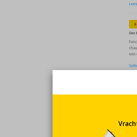
Lees
6
Den 
Func
chau
een 
Soll
7
Den 
Stel
gedr
vero
Lees