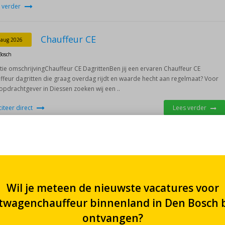
 verder
Chauffeur CE
 aug 2026
Bosch
tie omschrijvingChauffeur CE DagrittenBen jij een ervaren Chauffeur CE
ffeur dagritten die graag overdag rijdt en waarde hecht aan regelmaat? Voor
opdrachtgever in Diessen zoeken wij een ..
iciteer direct
Lees verder
Vrachtwagenchauffeur Distributie C/CE
 aug 2026
Bosch
 je voor: de zon begint op te komen, de wereld ontwaakt, en jij als de
oomde C/CE chauffeur voor winkeldistributie, staat klaar om de dag te
veren met onze opdrachtgever. Een salaris dat ..
 verder