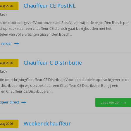
Chauffeur CE PostNL
 aug 2026
Bosch
is de opdrachtgever?Voor onze klant PostNL zijn wij in de regio Den Bosch per
ct op zoek naar een chauffeur CE die zich gaat bezighouden met het
elen van volle vrachten tussen Den Bosch ..
 verder
Chauffeur C Distributie
 aug 2026
Bosch
tie omschrijvingChauffeur CE DistributieVoor een stabiele opdrachtgever in de
distributie zijn wij op zoek naar een Chauffeur CE Distributie! Ben jij een
ren Chauffeur CE Distributie en ..
iciteer direct
Lees verder
Weekendchauffeur
 aug 2026