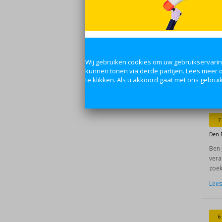
6
Den 
Func
dyna
zoek
Soll
7
Den 
Ben 
vera
zoek
Lees
6