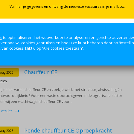
Chauffeur C Dag/nacht
 aug 2026
Bosch
tie omschrijvingChauffeur C Dag/NachtBen jij een chauffeur C en zoek je een
mische baan bij een betrouwbare werkgever? Voor PostNL in Den Bosch
en wij een gemotiveerde Chauffeur C ..
iciteer direct
Lees verder
Chauffeur CE
 aug 2026
Bosch
jij een ervaren chauffeur CE en zoek je werk met structuur, afwisseling én
ntwoordelijkheid? Voor een vaste opdrachtgever in de agrarische sector
en wij een vrachtwagenchauffeur CE voor ..
 verder
Pendelchauffeur CE Oproepkracht
 aug 2026