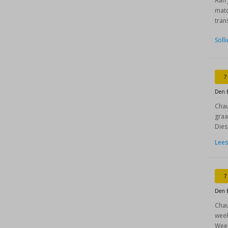
Aan 
matc
tran
Soll
7
Den 
Chau
graa
Dies
Lees
7
Den 
Chau
week
Week