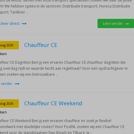
jou de keuze, samen met onze transport specialisten zoeken we naar de juiste
h! We hebben opties in de sectoren: Distributie transport; Horeca Distributie
sport; Tankbier ..
iciteer direct
Lees verder
Chauffeur CE
 aug 2026
Bosch
ffeur CE Dagritten Ben jij een ervaren Chauffeur CE chauffeur dagritten die
g overdag rijdt en waarde hecht aan regelmaat? Voor een opdrachtgever in
sen zoeken wij een betrouwbare ..
 verder
Chauffeur CE Weekend
 aug 2026
Bosch
ffeur CE Weekend Ben jij een ervaren chauffeur en zoek je flexibel
endwerk met duidelijke routes? Voor PostNL zoeken wij een Chauffeur CE
end voor de standplaatsen Den Bosch en Tilburg. Je ..