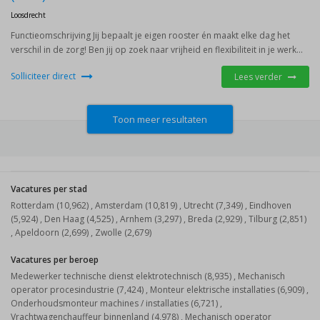
Loosdrecht
Functieomschrijving Jij bepaalt je eigen rooster én maakt elke dag het
verschil in de zorg! Ben jij op zoek naar vrijheid en flexibiliteit in je werk...
Solliciteer direct
Lees verder
Toon meer resultaten
Vacatures per stad
Rotterdam (10,962)
,
Amsterdam (10,819)
,
Utrecht (7,349)
,
Eindhoven
(5,924)
,
Den Haag (4,525)
,
Arnhem (3,297)
,
Breda (2,929)
,
Tilburg (2,851)
,
Apeldoorn (2,699)
,
Zwolle (2,679)
Vacatures per beroep
Medewerker technische dienst elektrotechnisch (8,935)
,
Mechanisch
operator procesindustrie (7,424)
,
Monteur elektrische installaties (6,909)
,
Onderhoudsmonteur machines / installaties (6,721)
,
Vrachtwagenchauffeur binnenland (4,978)
,
Mechanisch operator