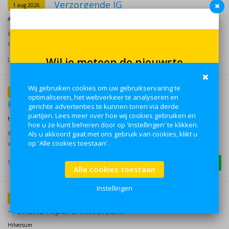
Verzorgende IG
1 aug 2026
Amersfoort
Werken als detachant betekent dat je flexibiliteit en zekerheid
combineert. Je krijgt de kans om verschillende doelgroepen te leren...
Lees verder
Verzorgende IG Ouderenzorg en
27 jul 2026
Revalidatie | Hilversum | 24-36 uur
Hilversum
Wat ga je doenWil jij werken in een omgeving waar cliënten herstellen,
vooruitgang boeken en weer toewerken naar zelfstandigheid? Dan is...
Solliciteer direct
Lees verder
Verzorgende IG/Woonzorgbegeleider
27 jul 2026
- Amaris Alporti Hilversum
Hilversum