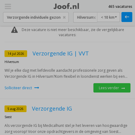
465 vacatures
< 10 km
Deze vacature is niet meer beschikbaar, zie de vergelijkbare
vacatures:
Verzorgende IG | VVT
14 jul 2026
Hilversum
Wil je elke dag met liefdevolle aandacht professionele zorg geven als
Verzorgende IG in Hilversum?Kom flexibel in loondienst werken bij een...
Solliciteer direct
Lees verder
Verzorgende IG
5 aug 2026
Soest
Als verzorgende IG bij Medicalhunt stel je het leveren van hoogwaardige
zorg voorop! Voor onze opdrachtgevers in de omgeving van Soest...