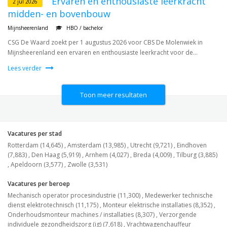
Ervaren en enthousiaste leerkracht
2 jul 2026
midden- en bovenbouw
Mijnsheerenland
HBO / bachelor
CSG De Waard zoekt per 1 augustus 2026 voor CBS De Molenwiek in
Mijnsheerenland een ervaren en enthousiaste leerkracht voor de...
Lees verder
Toon meer resultaten
Vacatures per stad
Rotterdam (14,645)
,
Amsterdam (13,985)
,
Utrecht (9,721)
,
Eindhoven
(7,883)
,
Den Haag (5,919)
,
Arnhem (4,027)
,
Breda (4,009)
,
Tilburg (3,885)
,
Apeldoorn (3,577)
,
Zwolle (3,531)
Vacatures per beroep
Mechanisch operator procesindustrie (11,300)
,
Medewerker technische
dienst elektrotechnisch (11,175)
,
Monteur elektrische installaties (8,352)
,
Onderhoudsmonteur machines / installaties (8,307)
,
Verzorgende
individuele gezondheidszorg (ig) (7,618)
,
Vrachtwagenchauffeur