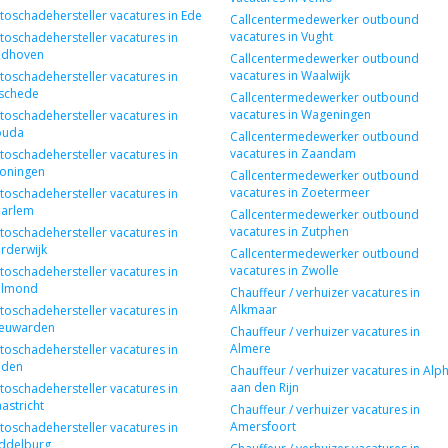
toschadehersteller vacatures in Ede
Callcentermedewerker outbound
vacatures in Vught
toschadehersteller vacatures in
ndhoven
Callcentermedewerker outbound
vacatures in Waalwijk
toschadehersteller vacatures in
schede
Callcentermedewerker outbound
vacatures in Wageningen
toschadehersteller vacatures in
ouda
Callcentermedewerker outbound
vacatures in Zaandam
toschadehersteller vacatures in
oningen
Callcentermedewerker outbound
vacatures in Zoetermeer
toschadehersteller vacatures in
arlem
Callcentermedewerker outbound
vacatures in Zutphen
toschadehersteller vacatures in
rderwijk
Callcentermedewerker outbound
vacatures in Zwolle
toschadehersteller vacatures in
lmond
Chauffeur / verhuizer vacatures in
Alkmaar
toschadehersteller vacatures in
euwarden
Chauffeur / verhuizer vacatures in
Almere
toschadehersteller vacatures in
iden
Chauffeur / verhuizer vacatures in Alp
aan den Rijn
toschadehersteller vacatures in
astricht
Chauffeur / verhuizer vacatures in
Amersfoort
toschadehersteller vacatures in
ddelburg