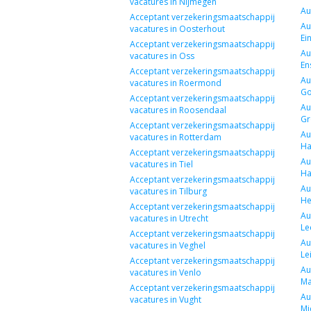
vacatures in Nijmegen
Au
Acceptant verzekeringsmaatschappij
Au
vacatures in Oosterhout
Ei
Acceptant verzekeringsmaatschappij
Au
vacatures in Oss
En
Acceptant verzekeringsmaatschappij
Au
vacatures in Roermond
G
Acceptant verzekeringsmaatschappij
Au
vacatures in Roosendaal
Gr
Acceptant verzekeringsmaatschappij
Au
vacatures in Rotterdam
Ha
Acceptant verzekeringsmaatschappij
Au
vacatures in Tiel
Ha
Acceptant verzekeringsmaatschappij
Au
vacatures in Tilburg
He
Acceptant verzekeringsmaatschappij
Au
vacatures in Utrecht
Le
Acceptant verzekeringsmaatschappij
Au
vacatures in Veghel
Le
Acceptant verzekeringsmaatschappij
Au
vacatures in Venlo
Ma
Acceptant verzekeringsmaatschappij
Au
vacatures in Vught
Mi