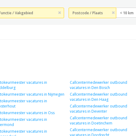
< 10 km
tokeurmeester vacatures in
Callcentermedewerker outbound
ddelburg
vacatures in Den Bosch
tokeurmeester vacatures in Nijmegen
Callcentermedewerker outbound
vacatures in Den Haag
tokeurmeester vacatures in
sterhout
Callcentermedewerker outbound
vacatures in Deventer
tokeurmeester vacatures in Oss
Callcentermedewerker outbound
tokeurmeester vacatures in
vacatures in Doetinchem
ermond
Callcentermedewerker outbound
tokeurmeester vacatures in
vacatures in Dordrecht