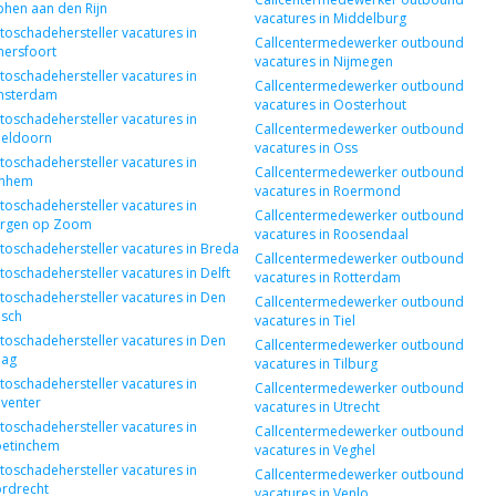
phen aan den Rijn
vacatures in Middelburg
toschadehersteller vacatures in
Callcentermedewerker outbound
ersfoort
vacatures in Nijmegen
toschadehersteller vacatures in
Callcentermedewerker outbound
sterdam
vacatures in Oosterhout
toschadehersteller vacatures in
Callcentermedewerker outbound
eldoorn
vacatures in Oss
toschadehersteller vacatures in
Callcentermedewerker outbound
nhem
vacatures in Roermond
toschadehersteller vacatures in
Callcentermedewerker outbound
rgen op Zoom
vacatures in Roosendaal
toschadehersteller vacatures in Breda
Callcentermedewerker outbound
toschadehersteller vacatures in Delft
vacatures in Rotterdam
toschadehersteller vacatures in Den
Callcentermedewerker outbound
sch
vacatures in Tiel
toschadehersteller vacatures in Den
Callcentermedewerker outbound
ag
vacatures in Tilburg
toschadehersteller vacatures in
Callcentermedewerker outbound
venter
vacatures in Utrecht
toschadehersteller vacatures in
Callcentermedewerker outbound
etinchem
vacatures in Veghel
toschadehersteller vacatures in
Callcentermedewerker outbound
rdrecht
vacatures in Venlo