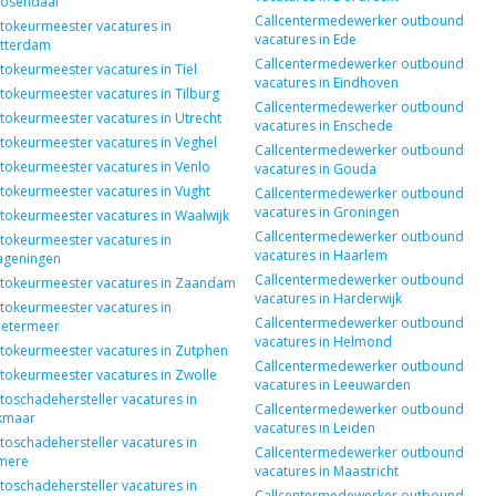
osendaal
Callcentermedewerker outbound
tokeurmeester vacatures in
vacatures in Ede
tterdam
Callcentermedewerker outbound
tokeurmeester vacatures in Tiel
vacatures in Eindhoven
tokeurmeester vacatures in Tilburg
Callcentermedewerker outbound
tokeurmeester vacatures in Utrecht
vacatures in Enschede
tokeurmeester vacatures in Veghel
Callcentermedewerker outbound
tokeurmeester vacatures in Venlo
vacatures in Gouda
tokeurmeester vacatures in Vught
Callcentermedewerker outbound
vacatures in Groningen
tokeurmeester vacatures in Waalwijk
Callcentermedewerker outbound
tokeurmeester vacatures in
vacatures in Haarlem
geningen
Callcentermedewerker outbound
tokeurmeester vacatures in Zaandam
vacatures in Harderwijk
tokeurmeester vacatures in
Callcentermedewerker outbound
etermeer
vacatures in Helmond
tokeurmeester vacatures in Zutphen
Callcentermedewerker outbound
tokeurmeester vacatures in Zwolle
vacatures in Leeuwarden
toschadehersteller vacatures in
Callcentermedewerker outbound
kmaar
vacatures in Leiden
toschadehersteller vacatures in
Callcentermedewerker outbound
mere
vacatures in Maastricht
toschadehersteller vacatures in
Callcentermedewerker outbound