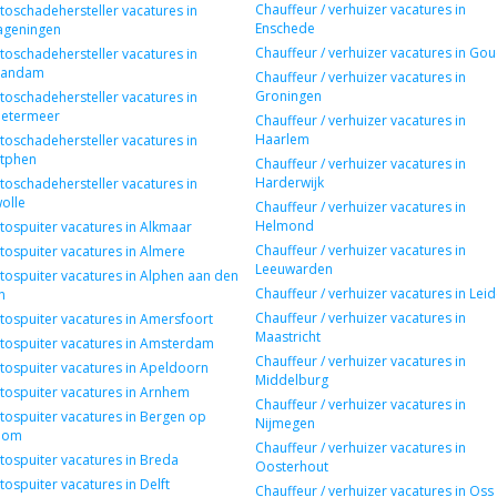
Chauffeur / verhuizer vacatures in
toschadehersteller vacatures in
Enschede
geningen
Chauffeur / verhuizer vacatures in Go
toschadehersteller vacatures in
aandam
Chauffeur / verhuizer vacatures in
Groningen
toschadehersteller vacatures in
etermeer
Chauffeur / verhuizer vacatures in
Haarlem
toschadehersteller vacatures in
tphen
Chauffeur / verhuizer vacatures in
Harderwijk
toschadehersteller vacatures in
olle
Chauffeur / verhuizer vacatures in
Helmond
tospuiter vacatures in Alkmaar
Chauffeur / verhuizer vacatures in
tospuiter vacatures in Almere
Leeuwarden
tospuiter vacatures in Alphen aan den
Chauffeur / verhuizer vacatures in Lei
n
Chauffeur / verhuizer vacatures in
tospuiter vacatures in Amersfoort
Maastricht
tospuiter vacatures in Amsterdam
Chauffeur / verhuizer vacatures in
tospuiter vacatures in Apeldoorn
Middelburg
tospuiter vacatures in Arnhem
Chauffeur / verhuizer vacatures in
tospuiter vacatures in Bergen op
Nijmegen
oom
Chauffeur / verhuizer vacatures in
tospuiter vacatures in Breda
Oosterhout
tospuiter vacatures in Delft
Chauffeur / verhuizer vacatures in Oss