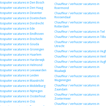
tospuiter vacatures in Den Bosch
Chauffeur / verhuizer vacatures in
tospuiter vacatures in Den Haag
Roermond
tospuiter vacatures in Deventer
Chauffeur / verhuizer vacatures in
Roosendaal
tospuiter vacatures in Doetinchem
Chauffeur / verhuizer vacatures in
tospuiter vacatures in Dordrecht
Rotterdam
tospuiter vacatures in Ede
Chauffeur / verhuizer vacatures in Tiel
tospuiter vacatures in Eindhoven
Chauffeur / verhuizer vacatures in Tilb
tospuiter vacatures in Enschede
Chauffeur / verhuizer vacatures in
tospuiter vacatures in Gouda
Utrecht
tospuiter vacatures in Groningen
Chauffeur / verhuizer vacatures in Veg
tospuiter vacatures in Haarlem
Chauffeur / verhuizer vacatures in Ven
tospuiter vacatures in Harderwijk
Chauffeur / verhuizer vacatures in Vug
tospuiter vacatures in Helmond
Chauffeur / verhuizer vacatures in
tospuiter vacatures in Leeuwarden
Waalwijk
tospuiter vacatures in Leiden
Chauffeur / verhuizer vacatures in
Wageningen
tospuiter vacatures in Maastricht
Chauffeur / verhuizer vacatures in
tospuiter vacatures in Middelburg
Zaandam
tospuiter vacatures in Nijmegen
Chauffeur / verhuizer vacatures in
tospuiter vacatures in Oosterhout
Zoetermeer
tospuiter vacatures in Oss
Chauffeur / verhuizer vacatures in