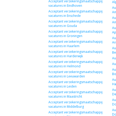
Acceptant verzekeringsmaatschappij
Al
vacatures in Eindhoven
Au
Acceptant verzekeringsmaatschappij
Am
vacatures in Enschede
Au
Acceptant verzekeringsmaatschappij
Am
vacatures in Gouda
Au
Acceptant verzekeringsmaatschappij
Ap
vacatures in Groningen
Au
Acceptant verzekeringsmaatschappij
Ar
vacatures in Haarlem
Au
Acceptant verzekeringsmaatschappij
Be
vacatures in Harderwijk
Au
Acceptant verzekeringsmaatschappij
Au
vacatures in Helmond
Au
Acceptant verzekeringsmaatschappij
Bo
vacatures in Leeuwarden
Au
Acceptant verzekeringsmaatschappij
Ha
vacatures in Leiden
Au
Acceptant verzekeringsmaatschappij
De
vacatures in Maastricht
Au
Acceptant verzekeringsmaatschappij
Do
vacatures in Middelburg
Au
Acceptant verzekeringsmaatschappij
Do