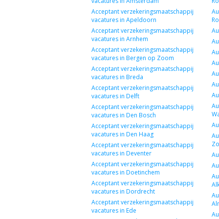
vacatures in Amsterdam
Ro
Acceptant verzekeringsmaatschappij
Au
vacatures in Apeldoorn
Ro
Acceptant verzekeringsmaatschappij
Au
vacatures in Arnhem
Au
Acceptant verzekeringsmaatschappij
Au
vacatures in Bergen op Zoom
Au
Acceptant verzekeringsmaatschappij
Au
vacatures in Breda
Au
Acceptant verzekeringsmaatschappij
Au
vacatures in Delft
Au
Acceptant verzekeringsmaatschappij
Wa
vacatures in Den Bosch
Au
Acceptant verzekeringsmaatschappij
vacatures in Den Haag
Au
Zo
Acceptant verzekeringsmaatschappij
vacatures in Deventer
Au
Acceptant verzekeringsmaatschappij
Au
vacatures in Doetinchem
Au
Acceptant verzekeringsmaatschappij
Al
vacatures in Dordrecht
Au
Acceptant verzekeringsmaatschappij
Al
vacatures in Ede
Au