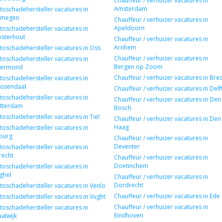
Chauffeur / verhuizer vacatures in
Amsterdam
toschadehersteller vacatures in
jmegen
Chauffeur / verhuizer vacatures in
Apeldoorn
toschadehersteller vacatures in
sterhout
Chauffeur / verhuizer vacatures in
Arnhem
toschadehersteller vacatures in Oss
Chauffeur / verhuizer vacatures in
toschadehersteller vacatures in
Bergen op Zoom
ermond
Chauffeur / verhuizer vacatures in Bre
toschadehersteller vacatures in
osendaal
Chauffeur / verhuizer vacatures in Delf
toschadehersteller vacatures in
Chauffeur / verhuizer vacatures in Den
tterdam
Bosch
toschadehersteller vacatures in Tiel
Chauffeur / verhuizer vacatures in Den
Haag
toschadehersteller vacatures in
lburg
Chauffeur / verhuizer vacatures in
Deventer
toschadehersteller vacatures in
recht
Chauffeur / verhuizer vacatures in
Doetinchem
toschadehersteller vacatures in
ghel
Chauffeur / verhuizer vacatures in
Dordrecht
toschadehersteller vacatures in Venlo
Chauffeur / verhuizer vacatures in Ede
toschadehersteller vacatures in Vught
Chauffeur / verhuizer vacatures in
toschadehersteller vacatures in
Eindhoven
alwijk