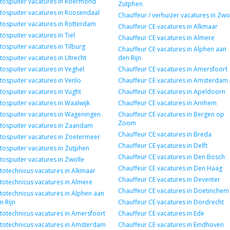
tospuiter vacatures in Roermond
Zutphen
tospuiter vacatures in Roosendaal
Chauffeur / verhuizer vacatures in Zwo
tospuiter vacatures in Rotterdam
Chauffeur CE vacatures in Alkmaar
tospuiter vacatures in Tiel
Chauffeur CE vacatures in Almere
tospuiter vacatures in Tilburg
Chauffeur CE vacatures in Alphen aan
tospuiter vacatures in Utrecht
den Rijn
tospuiter vacatures in Veghel
Chauffeur CE vacatures in Amersfoort
tospuiter vacatures in Venlo
Chauffeur CE vacatures in Amsterdam
tospuiter vacatures in Vught
Chauffeur CE vacatures in Apeldoorn
tospuiter vacatures in Waalwijk
Chauffeur CE vacatures in Arnhem
tospuiter vacatures in Wageningen
Chauffeur CE vacatures in Bergen op
Zoom
tospuiter vacatures in Zaandam
Chauffeur CE vacatures in Breda
tospuiter vacatures in Zoetermeer
Chauffeur CE vacatures in Delft
tospuiter vacatures in Zutphen
Chauffeur CE vacatures in Den Bosch
tospuiter vacatures in Zwolle
Chauffeur CE vacatures in Den Haag
totechnicus vacatures in Alkmaar
Chauffeur CE vacatures in Deventer
totechnicus vacatures in Almere
Chauffeur CE vacatures in Doetinchem
totechnicus vacatures in Alphen aan
n Rijn
Chauffeur CE vacatures in Dordrecht
totechnicus vacatures in Amersfoort
Chauffeur CE vacatures in Ede
totechnicus vacatures in Amsterdam
Chauffeur CE vacatures in Eindhoven