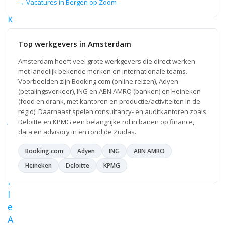
→ Vacatures in Bergen op Zoom
r
k
e
t
Top werkgevers in Amsterdam
e
Amsterdam heeft veel grote werkgevers die direct werken
e
met landelijk bekende merken en internationale teams.
r
Voorbeelden zijn Booking.com (online reizen), Adyen
(betalingsverkeer), ING en ABN AMRO (banken) en Heineken
b
(food en drank, met kantoren en productie/activiteiten in de
i
regio). Daarnaast spelen consultancy- en auditkantoren zoals
j
Deloitte en KPMG een belangrijke rol in banen op finance,
#
data en advisory in en rond de Zuidas.
1
Booking.com
Adyen
ING
ABN AMRO
A
Heineken
Deloitte
KPMG
g
i
l
e
A