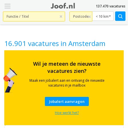
137.470 vacatures
< 10 km
16.901 vacatures in Amsterdam
Check
hier
Wil je meteen de nieuwste
16.901
vacatures zien?
actuele
vacatures
in
Maak een jobalert aan en ontvang de nieuwste
Amsterdam
vacatures in je mailbox
en
omgeving.
Bekijk
Jobalert aanvragen
banen
in
Hoe werkt het?
o.a.
ict
en