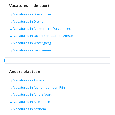
software,
Vacatures in de buurt
financiële
dienstverlening
en
→ Vacatures in Duivendrecht
logistiek
→ Vacatures in Diemen
en
transport.
→ Vacatures in Amsterdam-Duivendrecht
→ Vacatures in Ouderkerk aan de Amstel
10
→ Vacatures in Watergang
aug
2026
→ Vacatures in Landsmeer
A
l
l
Andere plaatsen
r
o
→ Vacatures in Almere
u
→ Vacatures in Alphen aan den Rijn
n
→ Vacatures in Amersfoort
d
→ Vacatures in Apeldoorn
m
→ Vacatures in Arnhem
a