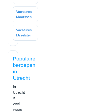
Vacatures
Maarssen
Vacatures
IJsselstein
Populaire
beroepen
in
Utrecht
In
Utrecht
is
veel
vraag