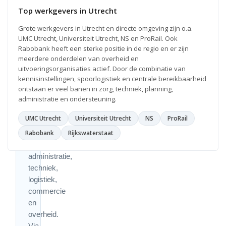
sterke
Top werkgevers in Utrecht
en
Grote werkgevers in Utrecht en directe omgeving zijn o.a.
veelzijdige
UMC Utrecht, Universiteit Utrecht, NS en ProRail. Ook
arbeidsmarkt
Rabobank heeft een sterke positie in de regio en er zijn
met
meerdere onderdelen van overheid en
veel
uitvoeringsorganisaties actief. Door de combinatie van
kansen
kennisinstellingen, spoorlogistiek en centrale bereikbaarheid
binnen
ontstaan er veel banen in zorg, techniek, planning,
ICT,
administratie en ondersteuning.
zorg,
UMC Utrecht
Universiteit Utrecht
NS
ProRail
onderwijs,
Rabobank
zakelijke
Rijkswaterstaat
dienstverlening,
administratie,
techniek,
logistiek,
commercie
en
overheid.
Via