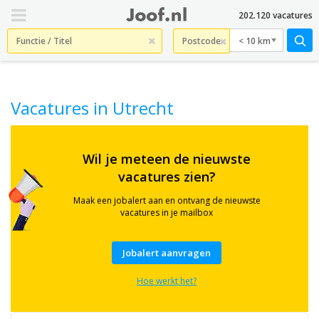
202.120 vacatures
< 10 km
Vacatures in Utrecht
Wil je meteen de nieuwste
Vacatures
vacatures zien?
in
Maak een jobalert aan en ontvang de nieuwste
Utrecht
vacatures in je mailbox
De
Jobalert aanvragen
provincie
Utrecht
Hoe werkt het?
heeft
een