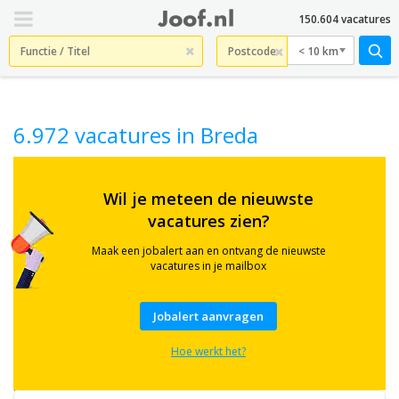
150.604 vacatures
< 10 km
6.972 vacatures in Breda
Check
hier
Wil je meteen de nieuwste
6.972
vacatures zien?
actuele
vacatures
in
Maak een jobalert aan en ontvang de nieuwste
Breda
vacatures in je mailbox
en
omgeving.
Bekijk
Jobalert aanvragen
banen
in
Hoe werkt het?
o.a.
zorg,
logistiek