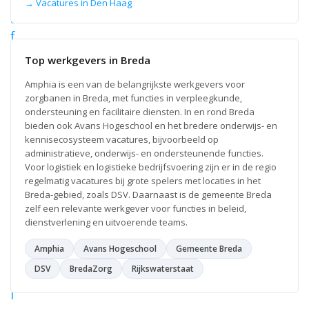
a
→ Vacatures in Den Haag
u
f
f
Top werkgevers in Breda
e
Amphia is een van de belangrijkste werkgevers voor
u
zorgbanen in Breda, met functies in verpleegkunde,
r
ondersteuning en facilitaire diensten. In en rond Breda
C
bieden ook Avans Hogeschool en het bredere onderwijs- en
(
kennisecosysteem vacatures, bijvoorbeeld op
administratieve, onderwijs- en ondersteunende functies.
E
Voor logistiek en logistieke bedrijfsvoering zijn er in de regio
)
regelmatig vacatures bij grote spelers met locaties in het
l
Breda-gebied, zoals DSV. Daarnaast is de gemeente Breda
o
zelf een relevante werkgever voor functies in beleid,
dienstverlening en uitvoerende teams.
g
i
Amphia
Avans Hogeschool
Gemeente Breda
s
DSV
BredaZorg
Rijkswaterstaat
t
i