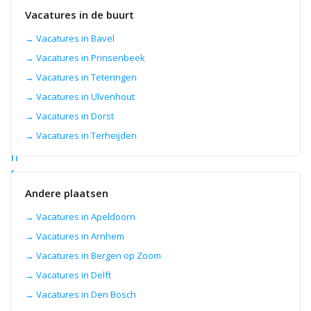
en
Vacatures in de buurt
techniek.
→ Vacatures in Bavel
10
→ Vacatures in Prinsenbeek
aug
2026
→ Vacatures in Teteringen
V
→ Vacatures in Ulvenhout
r
→ Vacatures in Dorst
a
→ Vacatures in Terheijden
c
h
t
w
Andere plaatsen
a
→ Vacatures in Apeldoorn
g
→ Vacatures in Arnhem
e
→ Vacatures in Bergen op Zoom
n
→ Vacatures in Delft
c
h
→ Vacatures in Den Bosch