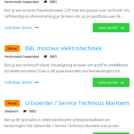
Hardinxveld-Giessendam
MBO
Ben jij een ervaren Panelenbouwer ZZP met een passie voor techniek? Als
zelfstandige professional krijg je de kans om op projectbasis aan de...
Solliciteer direct
Lees verder
BBL monteur elektrotechniek
Nieuw
Hardinxveld-Giessendam
MBO
Ben jij een technisch talent, nieuwsgierig en klaar om jezelf te ontwikkelen
tot elektromonteur? Dan is dit jouw kans! Met ons leerwerktraject tot...
Solliciteer direct
Lees verder
Uitvoerder / Service Technicus Maritiem
Nieuw
Sliedrecht
MBO
Ben jij dé specialist in elektrotechnische scheepsinstallaties en
besturingen? Als Uitvoerder / Service Technicus Maritiem ben je een...