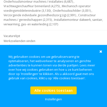
Onderhoudsmonteur machines / installaties (6,687)
,
Vrachtwagenchauffeur binnenland (4,275)
,
Mechanisch operator
voedingsmiddelenindustrie (3,130)
,
Onderhoudsschilder (3,051)
,
Verzorgende individuele gezondheidszorg (ig) (2,991)
,
Constructeur
machines / gereedschappen (2,315)
,
Installatiemonteur dakwerk, sanitair,
verwarming, gas- en waterleiding (2,107)
Vacaturelijst
Werkzoekenden vinden
Werkgevers
Waar kan ik werken?
Waar kan ik werk vinden?
Wij gebruiken cookies om uw gebruikservaring te
optimaliseren, het webverkeer te analyseren en gerichte
Wat voor vacatures zijn er?
advertenties te kunnen tonen via derde partijen. Lees meer
Wat kan ik waar doen?
over hoe wij cookies gebruiken en hoe u ze kunt beheren
door op 'Instellingen' te klikken. Als u akkoord gaat met ons
Facebook
LinkedIn
gebruik van cookies, klikt u op 'Alle cookies toestaan'.
Werkgevers
Over ons
Algemene Voorwaarden
Disclaimer
Alle cookies toestaan
Privacy Policy
FAQ
Instellingen