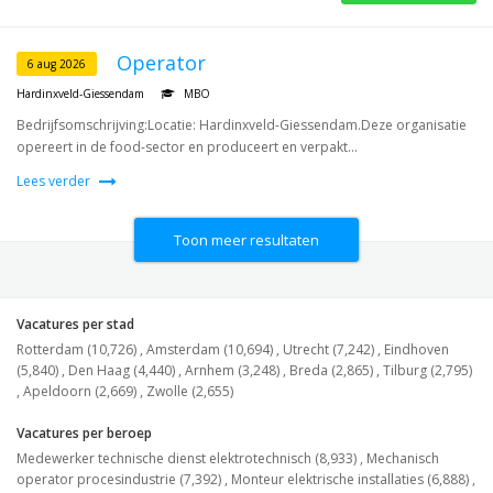
Operator
6 aug 2026
Hardinxveld-Giessendam
MBO
Bedrijfsomschrijving:Locatie: Hardinxveld-Giessendam.Deze organisatie
opereert in de food-sector en produceert en verpakt...
Lees verder
Toon meer resultaten
Vacatures per stad
Rotterdam (10,726)
,
Amsterdam (10,694)
,
Utrecht (7,242)
,
Eindhoven
(5,840)
,
Den Haag (4,440)
,
Arnhem (3,248)
,
Breda (2,865)
,
Tilburg (2,795)
,
Apeldoorn (2,669)
,
Zwolle (2,655)
Vacatures per beroep
Medewerker technische dienst elektrotechnisch (8,933)
,
Mechanisch
operator procesindustrie (7,392)
,
Monteur elektrische installaties (6,888)
,