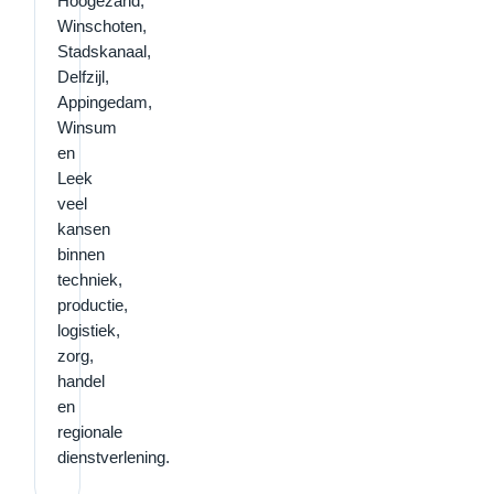
Hoogezand,
Winschoten,
Stadskanaal,
Delfzijl,
Appingedam,
Winsum
en
Leek
veel
kansen
binnen
techniek,
productie,
logistiek,
zorg,
handel
en
regionale
dienstverlening.