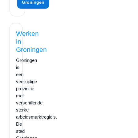
Groningen
Werken
in
Groningen
Groningen
is
een
veelzijdige
provincie
met
verschillende
sterke
arbeidsmarktregio’s.
De
stad