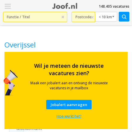
148.405 vacatures
< 10 km
Overijssel
Wil je meteen de nieuwste
Vacatures
vacatures zien?
in
Maak een jobalert aan en ontvang de nieuwste
Groningen
vacatures in je mailbox
Groningen
Jobalert aanvragen
heeft
een
Hoe werkt het?
brede
arbeidsmarkt