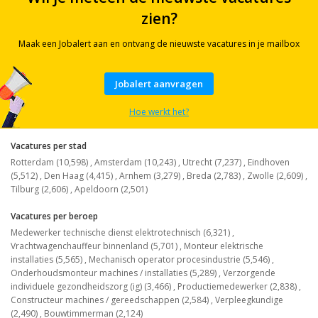
zien?
Maak een Jobalert aan en ontvang de nieuwste vacatures in je mailbox
Jobalert aanvragen
Hoe werkt het?
Vacatures per stad
Rotterdam (10,598)
,
Amsterdam (10,243)
,
Utrecht (7,237)
,
Eindhoven
(5,512)
,
Den Haag (4,415)
,
Arnhem (3,279)
,
Breda (2,783)
,
Zwolle (2,609)
,
Tilburg (2,606)
,
Apeldoorn (2,501)
Vacatures per beroep
Medewerker technische dienst elektrotechnisch (6,321)
,
Vrachtwagenchauffeur binnenland (5,701)
,
Monteur elektrische
installaties (5,565)
,
Mechanisch operator procesindustrie (5,546)
,
Onderhoudsmonteur machines / installaties (5,289)
,
Verzorgende
individuele gezondheidszorg (ig) (3,466)
,
Productiemedewerker (2,838)
,
Constructeur machines / gereedschappen (2,584)
,
Verpleegkundige
(2,490)
,
Bouwtimmerman (2,124)