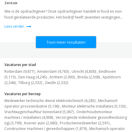
Zierikzee
Wie is de opdrachtgever? Onze opdrachtgever handelt in food en non-
food-gerelateerde producten. Het bedrijf heeft zeventien vestigingen...
Lees verder
Toon meer resultaten
Vacatures per stad
Rotterdam (9,877)
,
Amsterdam (9,783)
,
Utrecht (6,800)
,
Eindhoven
(5,115)
,
Den Haag (4,245)
,
Arnhem (2,993)
,
Breda (2,508)
,
Apeldoorn
(2,346)
,
Tilburg (2,332)
,
Zwolle (2,332)
Vacatures per beroep
Medewerker technische dienst elektrotechnisch (6,285)
,
Mechanisch
operator procesindustrie (5,196)
,
Monteur elektrische installaties (5,103)
,
Vrachtwagenchauffeur binnenland (5,067)
,
Onderhoudsmonteur
machines / installaties (4,908)
,
Verzorgende individuele gezondheidszorg
(ig) (3,799)
,
Koerier auto (2,680)
,
Productiemedewerker (2,591)
,
Constructeur machines / gereedschappen (1,879)
,
Mechanisch operator