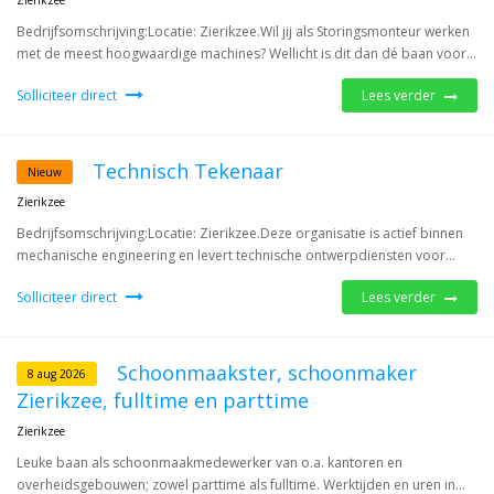
Zierikzee
Bedrijfsomschrijving:Locatie: Zierikzee.Wil jij als Storingsmonteur werken
met de meest hoogwaardige machines? Wellicht is dit dan dé baan voor...
Solliciteer direct
Lees verder
Technisch Tekenaar
Nieuw
Zierikzee
Bedrijfsomschrijving:Locatie: Zierikzee.Deze organisatie is actief binnen
mechanische engineering en levert technische ontwerpdiensten voor...
Solliciteer direct
Lees verder
Schoonmaakster, schoonmaker
8 aug 2026
Zierikzee, fulltime en parttime
Zierikzee
Leuke baan als schoonmaakmedewerker van o.a. kantoren en
overheidsgebouwen; zowel parttime als fulltime. Werktijden en uren in...