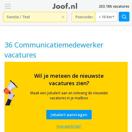
203.186 vacatures
< 10 km
36 Communicatiemedewerker
vacatures
Check
hier
Wil je meteen de nieuwste
36
vacatures zien?
actuele
Communicatiemedewerker
vacatures
Maak een jobalert aan en ontvang de nieuwste
in
vacatures in je mailbox
heel
Nederland.
Ook
Jobalert aanvragen
gezocht
op
Hoe werkt het?
termen