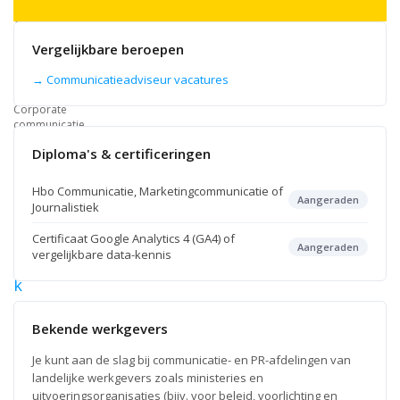
als
Communicatieadviseur,
PR-
Vergelijkbare beroepen
medewerker,
Content
marketeer
→ Communicatieadviseur vacatures
en
Corporate
communicatie.
Diploma's & certificeringen
6
aug
Hbo Communicatie, Marketingcommunicatie of
2026
Aangeraden
Journalistiek
M
a
Certificaat Google Analytics 4 (GA4) of
Aangeraden
vergelijkbare data-kennis
r
k
e
t
Bekende werkgevers
i
Je kunt aan de slag bij communicatie- en PR-afdelingen van
n
landelijke werkgevers zoals ministeries en
g
uitvoeringsorganisaties (bijv. voor beleid, voorlichting en