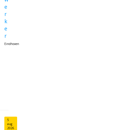
e
r
k
e
r
Eindhoven
L
e
e
s
v
e
r
d
e
r
5
aug
2026