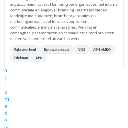
impactcommunicatie) of binnen grote organisaties met interne
-
communicatie en employer branding. Daarnaast bieden
c
landelijke mediapartijen, brancheorganisaties en
o
marketingbureaus veel functies voor content,
m
communicatieplanning en campagnes. Werving en
campagnes, perscontacten en communicatie rond projecten
m
maken vaak onderdeel uit van het werk.
u
n
Rijksoverheid
Rijkswaterstaat
NOS
ABN AMRO
i
Edelman
KPN
c
a
t
i
e
m
e
d
e
w