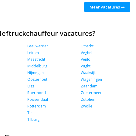
Meer vacatures
 Heftruckchauffeur vacatures?
Leeuwarden
Utrecht
Leiden
Veghel
Maastricht
Venlo
Middelburg
Vught
Nijmegen
Waalwijk
Oosterhout
Wageningen
Oss
Zaandam
Roermond
Zoetermeer
Roosendaal
Zutphen
Rotterdam
Zwolle
Tiel
Tilburg