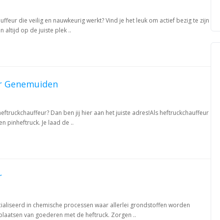
ffeur die veilig en nauwkeurig werkt? Vind je het leuk om actief bezig te zijn
altijd op de juiste plek ..
ur Genemuiden
heftruckchauffeur? Dan ben jij hier aan het juiste adres!Als heftruckchauffeur
 pinheftruck. Je laad de ..
r
ialiseerd in chemische processen waar allerlei grondstoffen worden
plaatsen van goederen met de heftruck. Zorgen ..