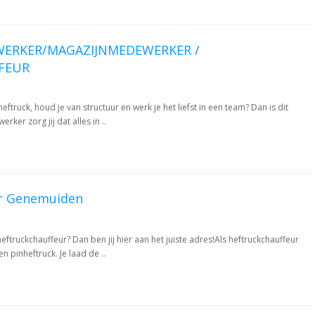
WERKER/MAGAZIJNMEDEWERKER /
FEUR
heftruck, houd je van structuur en werk je het liefst in een team? Dan is dit
ker zorg jij dat alles in ..
ur Genemuiden
heftruckchauffeur? Dan ben jij hier aan het juiste adres!Als heftruckchauffeur
 pinheftruck. Je laad de ..