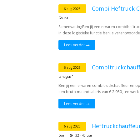
Combi Heftruck C
6 aug 2026
Gouda
SamenvattingBen jij een ervaren combiheftruc
In deze logistieke functie ben je verantwoordel
Lees verder
Combitruckchauf
6 aug 2026
Landgraaf
Ben jij een ervaren combitruckchauffeur en op
een bruto maandsalaris van € 2.950,- en werk je
Lees verder
Heftruckchauffeu
6 aug 2026
Born
32 - 40 uur