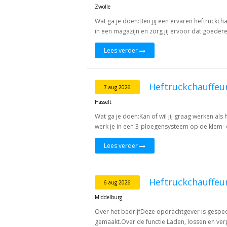
Zwolle
Wat ga je doen:Ben jij een ervaren heftruckchau
in een magazijn en zorg jij ervoor dat goederen 
Lees verder
Heftruckchauffe
7 aug 2026
Hasselt
Wat ga je doen:Kan of wil jij graag werken als 
werk je in een 3-ploegensysteem op de klem- en
Lees verder
Heftruckchauffeu
6 aug 2026
Middelburg
Over het bedrijfDeze opdrachtgever is gespec
gemaakt.Over de functie Laden, lossen en ver