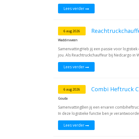
Lees verder
Reachtruckchauff
6 aug 2026
Waddinxveen
SamenvattingHeb jij een passie voor logistiek 
jou. Als Reachtruckchauffeur bij Nedcargo in 
Lees verder
Combi Heftruck C
6 aug 2026
Gouda
SamenvattingBen jij een ervaren combiheftruc
In deze logistieke functie ben je verantwoordel
Lees verder