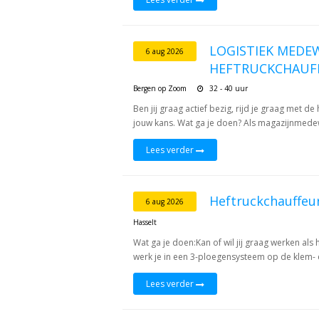
LOGISTIEK MEDE
6 aug 2026
HEFTRUCKCHAUF
Bergen op Zoom
32 - 40 uur
Ben jij graag actief bezig, rijd je graag met de 
jouw kans. Wat ga je doen? Als magazijnmedewer
Lees verder
Heftruckchauffe
6 aug 2026
Hasselt
Wat ga je doen:Kan of wil jij graag werken als 
werk je in een 3-ploegensysteem op de klem- en
Lees verder