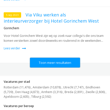
Via Viku werken als
5 sep 2023
interieurverzorger bij Hotel Gorinchem West
Gorinchem
Voor Hotel Gorinchem West zijn wij op zoek naar collega's die ons team
komen versterken zowel doordeweeks en roulerend in de weekenden...
Lees verder
Toon meer resultaten
Vacatures per stad
Rotterdam (11,476)
,
Amsterdam (10,878)
,
Utrecht (7,747)
,
Eindhoven
(5,739)
,
Den Haag (4,873)
,
Arnhem (3,316)
,
Breda (2,891)
,
Zwolle (2,806)
,
Apeldoorn (2,605)
,
Tilburg (2,592)
Vacatures per beroep