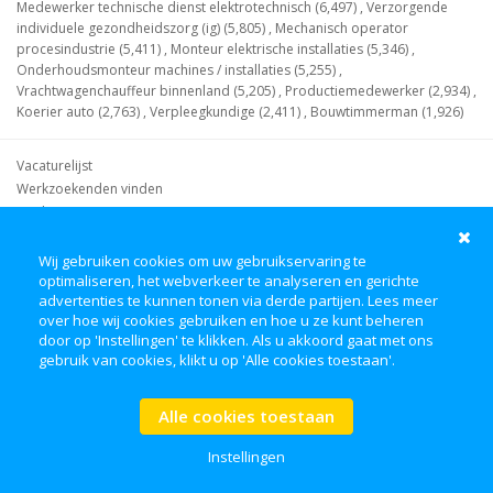
Medewerker technische dienst elektrotechnisch (6,497)
,
Verzorgende
individuele gezondheidszorg (ig) (5,805)
,
Mechanisch operator
procesindustrie (5,411)
,
Monteur elektrische installaties (5,346)
,
Onderhoudsmonteur machines / installaties (5,255)
,
Vrachtwagenchauffeur binnenland (5,205)
,
Productiemedewerker (2,934)
,
Koerier auto (2,763)
,
Verpleegkundige (2,411)
,
Bouwtimmerman (1,926)
Vacaturelijst
Werkzoekenden vinden
Werkgevers
Waar kan ik werken?
Waar kan ik werk vinden?
Wij gebruiken cookies om uw gebruikservaring te
optimaliseren, het webverkeer te analyseren en gerichte
Wat voor vacatures zijn er?
advertenties te kunnen tonen via derde partijen. Lees meer
Wat kan ik waar doen?
over hoe wij cookies gebruiken en hoe u ze kunt beheren
door op 'Instellingen' te klikken. Als u akkoord gaat met ons
Facebook
LinkedIn
gebruik van cookies, klikt u op 'Alle cookies toestaan'.
Werkgevers
Over ons
Algemene Voorwaarden
Disclaimer
Alle cookies toestaan
Privacy Policy
FAQ
Instellingen