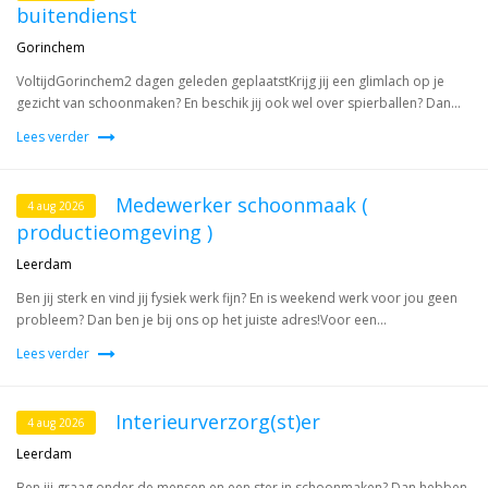
buitendienst
Gorinchem
VoltijdGorinchem2 dagen geleden geplaatstKrijg jij een glimlach op je
gezicht van schoonmaken? En beschik jij ook wel over spierballen? Dan...
Lees verder
Medewerker schoonmaak (
4 aug 2026
productieomgeving )
Leerdam
Ben jij sterk en vind jij fysiek werk fijn? En is weekend werk voor jou geen
probleem? Dan ben je bij ons op het juiste adres!Voor een...
Lees verder
Interieurverzorg(st)er
4 aug 2026
Leerdam
Ben jij graag onder de mensen en een ster in schoonmaken? Dan hebben