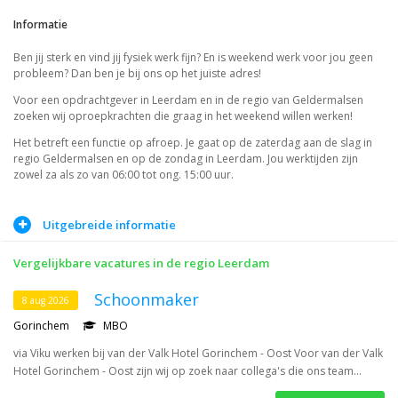
Informatie
Ben jij sterk en vind jij fysiek werk fijn? En is weekend werk voor jou geen
probleem? Dan ben je bij ons op het juiste adres!
Voor een opdrachtgever in Leerdam en in de regio van Geldermalsen
zoeken wij oproepkrachten die graag in het weekend willen werken!
Het betreft een functie op afroep. Je gaat op de zaterdag aan de slag in
regio Geldermalsen en op de zondag in Leerdam. Jou werktijden zijn
zowel za als zo van 06:00 tot ong. 15:00 uur.
Wat betreft de werkzaamheden is het, het schoonmaken van de
productieomgeving en de verschillende productielijnen.
Uitgebreide informatie
Het liefst ben jij in het bezit van je rijbewijs en eigen vervoer. Je bent dus
een vroege vogel en een echte aanpakker. Je bent veel fysiek aan het werk
Vergelijkbare vacatures in de regio Leerdam
en gaat samen met een collega aan de slag. Spierballen heb jij dus ook
wel. Sommige werkzaamheden zijn wat zwaarder als het ander, maar het
Schoonmaker
8 aug 2026
is goed te doen!
Gorinchem
MBO
via Viku werken bij van der Valk Hotel Gorinchem - Oost Voor van der Valk
Hotel Gorinchem - Oost zijn wij op zoek naar collega's die ons team...