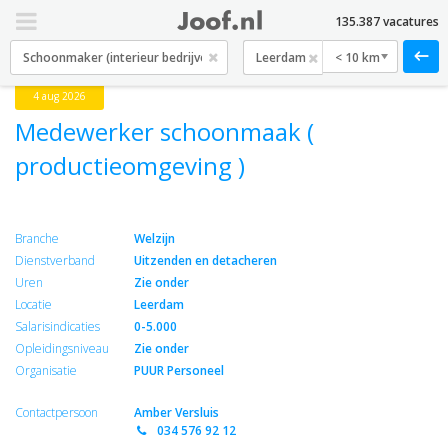
135.387 vacatures
< 10 km
4 aug 2026
Medewerker schoonmaak (
productieomgeving )
Branche
Welzijn
Dienstverband
Uitzenden en detacheren
Uren
Zie onder
Locatie
Leerdam
Salarisindicaties
0-5.000
Opleidingsniveau
Zie onder
Organisatie
PUUR Personeel
Contactpersoon
Amber Versluis
034 576 92 12