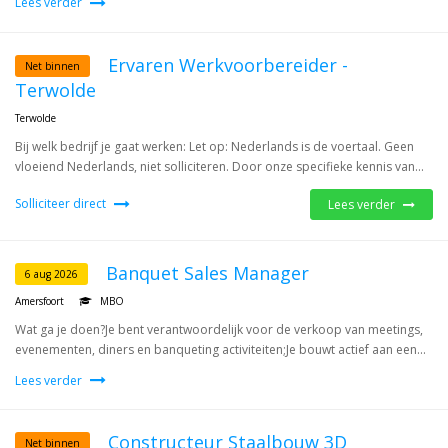
Lees verder
Ervaren Werkvoorbereider -
Net binnen
Terwolde
Terwolde
Bij welk bedrijf je gaat werken: Let op: Nederlands is de voertaal. Geen
vloeiend Nederlands, niet solliciteren. Door onze specifieke kennis van...
Solliciteer direct
Lees verder
Banquet Sales Manager
6 aug 2026
Amersfoort
MBO
Wat ga je doen?Je bent verantwoordelijk voor de verkoop van meetings,
evenementen, diners en banqueting activiteiten;Je bouwt actief aan een...
Lees verder
Constructeur Staalbouw 3D
Net binnen