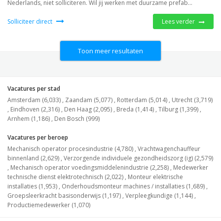
Nederlands, niet solliciteren. Wil jij werken met duurzame prefab...
Solliciteer direct
Lees verder
Toon meer resultaten
Vacatures per stad
Amsterdam (6,033)
,
Zaandam (5,077)
,
Rotterdam (5,014)
,
Utrecht (3,719)
,
Eindhoven (2,316)
,
Den Haag (2,095)
,
Breda (1,414)
,
Tilburg (1,399)
,
Arnhem (1,186)
,
Den Bosch (999)
Vacatures per beroep
Mechanisch operator procesindustrie (4,780)
,
Vrachtwagenchauffeur
binnenland (2,629)
,
Verzorgende individuele gezondheidszorg (ig) (2,579)
,
Mechanisch operator voedingsmiddelenindustrie (2,258)
,
Medewerker
technische dienst elektrotechnisch (2,022)
,
Monteur elektrische
installaties (1,953)
,
Onderhoudsmonteur machines / installaties (1,689)
,
Groepsleerkracht basisonderwijs (1,197)
,
Verpleegkundige (1,144)
,
Productiemedewerker (1,070)