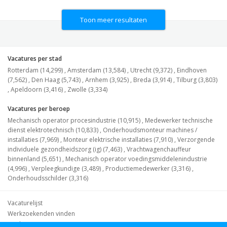
Toon meer resultaten
Vacatures per stad
Rotterdam (14,299)
,
Amsterdam (13,584)
,
Utrecht (9,372)
,
Eindhoven
(7,562)
,
Den Haag (5,743)
,
Arnhem (3,925)
,
Breda (3,914)
,
Tilburg (3,803)
,
Apeldoorn (3,416)
,
Zwolle (3,334)
Vacatures per beroep
Mechanisch operator procesindustrie (10,915)
,
Medewerker technische
dienst elektrotechnisch (10,833)
,
Onderhoudsmonteur machines /
installaties (7,969)
,
Monteur elektrische installaties (7,910)
,
Verzorgende
individuele gezondheidszorg (ig) (7,463)
,
Vrachtwagenchauffeur
binnenland (5,651)
,
Mechanisch operator voedingsmiddelenindustrie
(4,996)
,
Verpleegkundige (3,489)
,
Productiemedewerker (3,316)
,
Onderhoudsschilder (3,316)
Vacaturelijst
Werkzoekenden vinden
Werkgevers