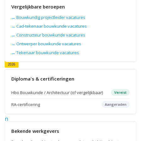
Architect
Vergelijkbare beroepen
Bouwkunde,
Bouwkundig
ontwerper,
→ Bouwkundig projectleider vacatures
Architectuuradviseur
→ Cad-tekenaar bouwkunde vacatures
en
Constructief
→ Constructeur bouwkunde vacatures
architect.
→ Ontwerper bouwkunde vacatures
→ Tekenaar bouwkunde vacatures
8
aug
2026
B
o
Diploma's & certificeringen
u
Hbo Bouwkunde / Architectuur (of vergelijkbaar)
Vereist
w
k
RA-certificering
Aangeraden
u
n
d
Bekende werkgevers
i