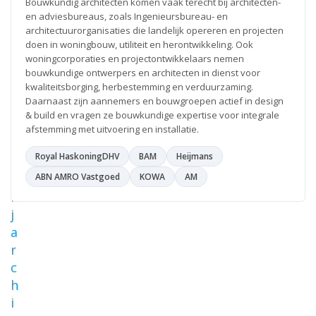
g
Bouwkundig architecten komen vaak terecht bij architecten-
en adviesbureaus, zoals Ingenieursbureau- en
m
architectuurorganisaties die landelijk opereren en projecten
o
doen in woningbouw, utiliteit en herontwikkeling. Ook
d
woningcorporaties en projectontwikkelaars nemen
e
bouwkundige ontwerpers en architecten in dienst voor
kwaliteitsborging, herbestemming en verduurzaming.
l
Daarnaast zijn aannemers en bouwgroepen actief in design
l
& build en vragen ze bouwkundige expertise voor integrale
e
afstemming met uitvoering en installatie.
u
Royal HaskoningDHV
BAM
Heijmans
r
b
ABN AMRO Vastgoed
KOWA
AM
i
j
a
r
c
h
i