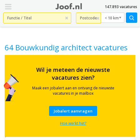
147.893 vacatures
< 10 km
64 Bouwkundig architect vacatures
Check
hier
Wil je meteen de nieuwste
64
vacatures zien?
actuele
Bouwkundig
architect
Maak een jobalert aan en ontvang de nieuwste
vacatures
vacatures in je mailbox
in
heel
Nederland.
Jobalert aanvragen
Ook
gezocht
Hoe werkt het?
op
termen
als