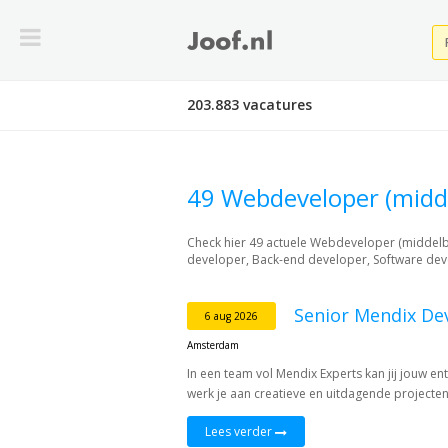
203.883 vacatures
49 Webdeveloper (midd
Check hier 49 actuele Webdeveloper (middelb
developer, Back-end developer, Software de
Senior Mendix De
6 aug 2026
Amsterdam
In een team vol Mendix Experts kan jij jouw e
werk je aan creatieve en uitdagende projecten,
Lees verder