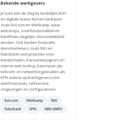
Bekende werkgevers
Je kunt aan de slag bij landelijke tech-
en digitale teams binnen bedrijven
zoals bol.com en Wehkamp, waar
webshops, zoekfunctionaliteit en
klantflows dagelijks doorontwikkeld
worden. Ook bieden financiële
dienstverleners zoals ING en
Rabobank veel projecten voor
klantportalen, transactiepagina’s en
interne web tooling. Daarnaast zijn
telecom- en netwerkorganisaties als
KPN actieve opdrachtgevers voor
webfront-ends, selfservice-
omgevingen en configuratoren.
bol.com
Wehkamp
ING
Rabobank
KPN
ABN AMRO