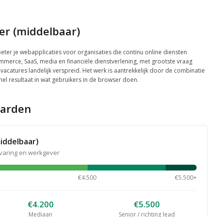
r (middelbaar)
er je webapplicaties voor organisaties die continu online diensten
ommerce, SaaS, media en financiële dienstverlening, met grootste vraag
catures landelijk verspreid. Het werk is aantrekkelijk door de combinatie
 snel resultaat in wat gebruikers in de browser doen.
aarden
iddelbaar)
rvaring en werkgever
€4.500
€5.500+
€4.200
€5.500
Mediaan
Senior / richting lead