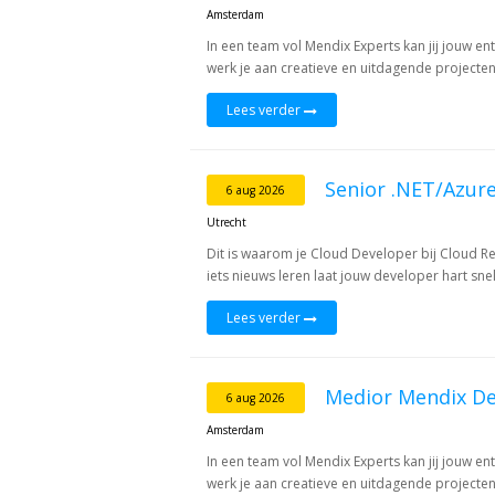
Amsterdam
In een team vol Mendix Experts kan jij jouw 
werk je aan creatieve en uitdagende projecten,
Lees verder
Senior .NET/Azure
6 aug 2026
Utrecht
Dit is waarom je Cloud Developer bij Cloud Re
iets nieuws leren laat jouw developer hart snel
Lees verder
Medior Mendix De
6 aug 2026
Amsterdam
In een team vol Mendix Experts kan jij jouw 
werk je aan creatieve en uitdagende projecten,