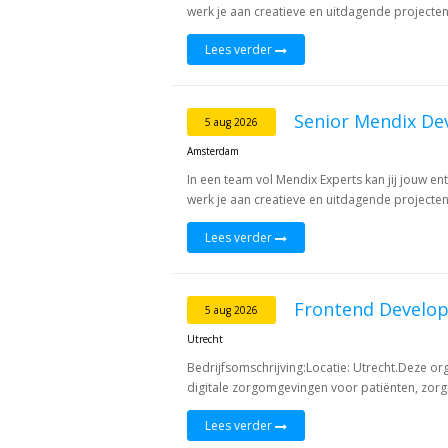
werk je aan creatieve en uitdagende projecten,
Lees verder
Senior Mendix De
5 aug 2026
Amsterdam
In een team vol Mendix Experts kan jij jouw e
werk je aan creatieve en uitdagende projecten,
Lees verder
Frontend Develop
5 aug 2026
Utrecht
Bedrijfsomschrijving:Locatie: Utrecht.Deze orga
digitale zorgomgevingen voor patiënten, zorg
Lees verder