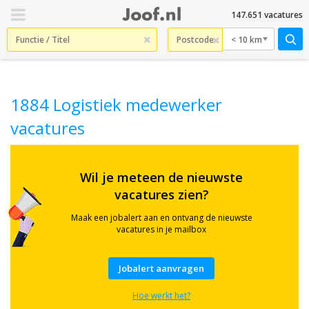
147.651 vacatures
< 10 km
1884 Logistiek medewerker
vacatures
Check
hier
Wil je meteen de nieuwste
1884
vacatures zien?
actuele
Logistiek
medewerker
Maak een jobalert aan en ontvang de nieuwste
vacatures
vacatures in je mailbox
in
heel
Nederland.
Jobalert aanvragen
Ook
gezocht
Hoe werkt het?
op