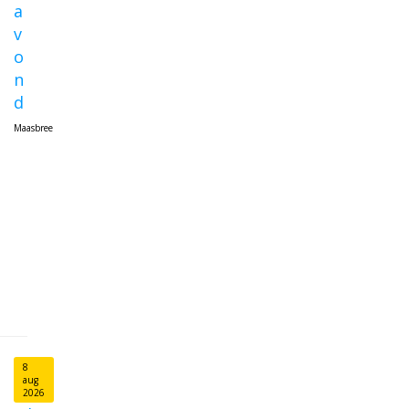
a
v
o
n
d
Maasbree
L
e
e
s
v
e
r
d
e
r
8
aug
2026