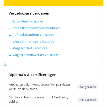
termen
als
Magazijnmedewerker,
Vergelijkbare beroepen
Warehouse
medewerker,
Logistiek
→ Expediteur vacatures
operator
→ Expeditiemedewerker vacatures
en
Orderpicker.
→ Heftruckchauffeur vacatures
→ Logistiek manager vacatures
8
→ Magazijnchef vacatures
aug
2026
→ Magazijnmedewerker vacatures
L
o
g
Diploma's & certificeringen
i
s
MBO Logistiek (niveau 2/3) of vergelijkbaar
Aangeraden
t
werk- en denkniveau
i
Certificaat Heftruck (reachtruck/heftruck,
e
Aangeraden
geldig)
k