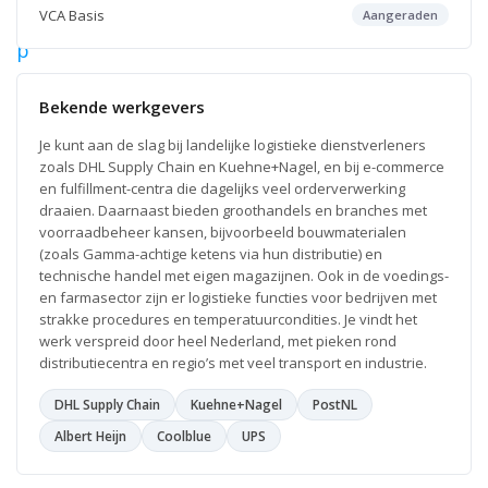
VCA Basis
Aangeraden
s
p
e
c
Bekende werkgevers
i
Je kunt aan de slag bij landelijke logistieke dienstverleners
a
zoals DHL Supply Chain en Kuehne+Nagel, en bij e-commerce
l
en fulfillment-centra die dagelijks veel orderverwerking
i
draaien. Daarnaast bieden groothandels en branches met
voorraadbeheer kansen, bijvoorbeeld bouwmaterialen
s
(zoals Gamma-achtige ketens via hun distributie) en
t
technische handel met eigen magazijnen. Ook in de voedings-
en farmasector zijn er logistieke functies voor bedrijven met
Naarden
strakke procedures en temperatuurcondities. Je vindt het
L
werk verspreid door heel Nederland, met pieken rond
e
e
distributiecentra en regio’s met veel transport en industrie.
s
v
DHL Supply Chain
Kuehne+Nagel
PostNL
e
r
Albert Heijn
Coolblue
UPS
d
e