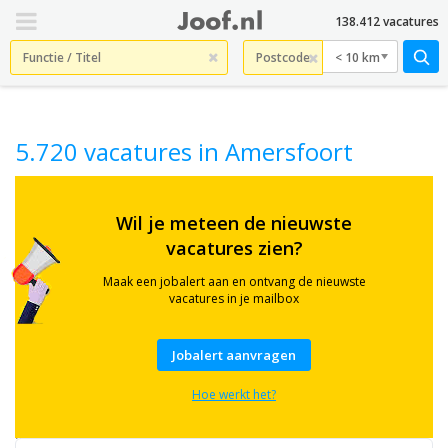
138.412 vacatures
< 10 km
5.720 vacatures in Amersfoort
Check
hier
Wil je meteen de nieuwste
5.720
vacatures zien?
actuele
vacatures
in
Maak een jobalert aan en ontvang de nieuwste
Amersfoort
vacatures in je mailbox
en
omgeving.
Bekijk
Jobalert aanvragen
banen
in
Hoe werkt het?
o.a.
zorg,
financieel