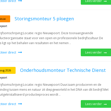
iciteer direct
Lees verder
Storingsmonteur 5 ploegen
ieuw
wpoort
ijfsomschrijving:Locatie: regio Nieuwpoort. Deze toonaangevende
uctieorganisatie staat voor een open en professionele bedrijfscultuur.De
s ligt op het behalen van resultaten en het nemen ..
iciteer direct
Lees verder
Onderhoudsmonteur Technische Dienst
 aug 2026
wpoort
ijfsomschrijving:Locatie: regio Nieuwpoort Duurzaam produceren en de
inding tussen mens en natuur zit diepgeworteld in het DNA van dit bedrijf.Met
uitgekristalliseerd productieproces wordt ..
iciteer direct
Lees verder