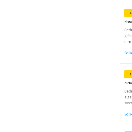
4
Nieu
Bedr
geïn
turn
Soll
1
Nieu
Bedr
eige
syst
Soll