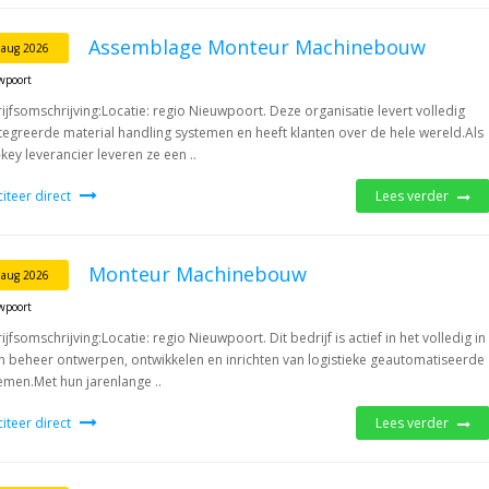
Assemblage Monteur Machinebouw
 aug 2026
wpoort
ijfsomschrijving:Locatie: regio Nieuwpoort. Deze organisatie levert volledig
tegreerde material handling systemen en heeft klanten over de hele wereld.Als
-key leverancier leveren ze een ..
iciteer direct
Lees verder
Monteur Machinebouw
 aug 2026
wpoort
ijfsomschrijving:Locatie: regio Nieuwpoort. Dit bedrijf is actief in het volledig in
n beheer ontwerpen, ontwikkelen en inrichten van logistieke geautomatiseerde
emen.Met hun jarenlange ..
iciteer direct
Lees verder