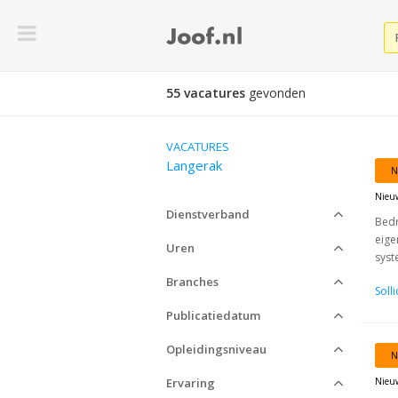
55 vacatures
gevonden
VACATURES
Langerak
N
Nieu
Dienstverband
Bedr
eige
Uren
syst
Branches
Soll
Publicatiedatum
Opleidingsniveau
N
Ervaring
Nieu