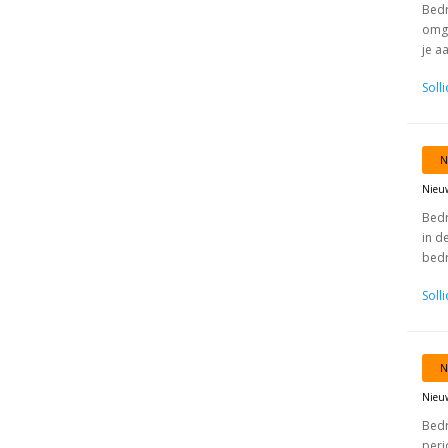
Bedr
omge
je aa
Soll
N
Nieu
Bedr
in d
bedr
Soll
N
Nieu
Bedr
peri