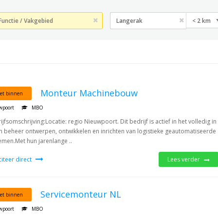
< 2 km
Monteur Machinebouw
et binnen
wpoort
MBO
ijfsomschrijving:Locatie: regio Nieuwpoort. Dit bedrijf is actief in het volledig in
n beheer ontwerpen, ontwikkelen en inrichten van logistieke geautomatiseerde
emen.Met hun jarenlange ..
iciteer direct
Lees verder
Servicemonteur NL
et binnen
wpoort
MBO