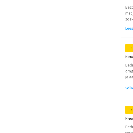
Bezo
met 
zoek
Lees
3
Nieu
Bedr
omge
je aa
Soll
3
Nieu
Bedr
verb