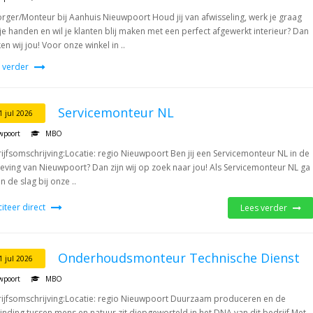
rger/Monteur bij Aanhuis Nieuwpoort Houd jij van afwisseling, werk je graag
je handen en wil je klanten blij maken met een perfect afgewerkt interieur? Dan
en wij jou! Voor onze winkel in ..
 verder
Servicemonteur NL
1 jul 2026
wpoort
MBO
ijfsomschrijving:Locatie: regio Nieuwpoort Ben jij een Servicemonteur NL in de
ving van Nieuwpoort? Dan zijn wij op zoek naar jou! Als Servicemonteur NL ga
n de slag bij onze ..
iciteer direct
Lees verder
Onderhoudsmonteur Technische Dienst
1 jul 2026
wpoort
MBO
ijfsomschrijving:Locatie: regio Nieuwpoort Duurzaam produceren en de
inding tussen mens en natuur zit diepgeworteld in het DNA van dit bedrijf.Met