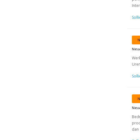
Inte
Soll
N
Nieu
Werk
Uren
Soll
N
Nieu
Bedr
prod
dan 