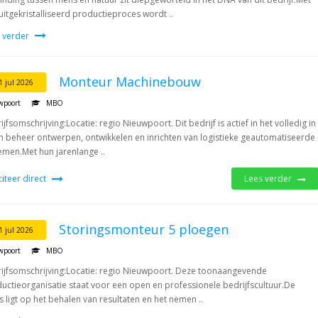
uitgekristalliseerd productieproces wordt ..
 verder
Monteur Machinebouw
1 jul 2026
wpoort
MBO
ijfsomschrijving:Locatie: regio Nieuwpoort. Dit bedrijf is actief in het volledig in
n beheer ontwerpen, ontwikkelen en inrichten van logistieke geautomatiseerde
emen.Met hun jarenlange ..
iciteer direct
Lees verder
Storingsmonteur 5 ploegen
1 jul 2026
wpoort
MBO
ijfsomschrijving:Locatie: regio Nieuwpoort. Deze toonaangevende
uctieorganisatie staat voor een open en professionele bedrijfscultuur.De
s ligt op het behalen van resultaten en het nemen ..