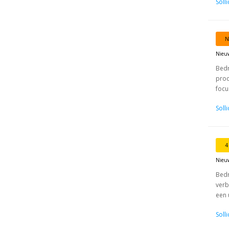
Soll
N
Nieu
Bedr
prod
focu
Soll
4
Nieu
Bedr
verb
een 
Soll