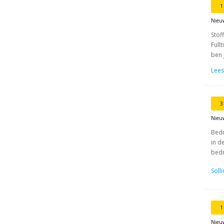
1
Nieu
Stof
Full
ben 
Lees
3
Nieu
Bedr
in d
bedr
Soll
1
Nieu