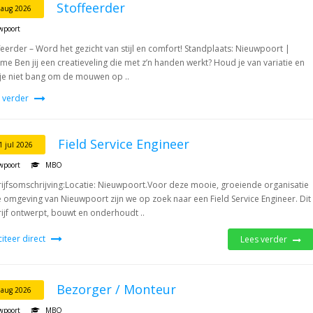
Stoffeerder
 aug 2026
wpoort
feerder – Word het gezicht van stijl en comfort! Standplaats: Nieuwpoort |
time Ben jij een creatieveling die met z’n handen werkt? Houd je van variatie en
je niet bang om de mouwen op ..
 verder
Field Service Engineer
1 jul 2026
wpoort
MBO
ijfsomschrijving:Locatie: Nieuwpoort.Voor deze mooie, groeiende organisatie
e omgeving van Nieuwpoort zijn we op zoek naar een Field Service Engineer. Dit
ijf ontwerpt, bouwt en onderhoudt ..
iciteer direct
Lees verder
Bezorger / Monteur
 aug 2026
wpoort
MBO