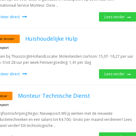
rnationaal Service Monteur. Deze ..
iciteer direct
Lees verder
Huishoudelijke Hulp
et binnen
wpoort
en bij ThuiszorgInHollandLocatie: Molenlanden Uurloon: 15,07- 18,27 per uur
: 0 tot 28 uur per week Fietsvergoeding: 1,41 per dag
iciteer direct
Lees verder
Monteur Technische Dienst
ieuw
wpoort
ijfsomschrijving:Regio: Nieuwpoort.Wil jij werken met de nieuwste
uctietechnieken en een salaris tot €4.700,- bruto per maand verdienen? Lees
snel verder! Dit technologische ..