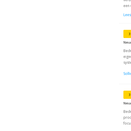
een 
Lees
3
Nieu
Bedr
eige
syst
Soll
3
Nieu
Bedr
prod
focu