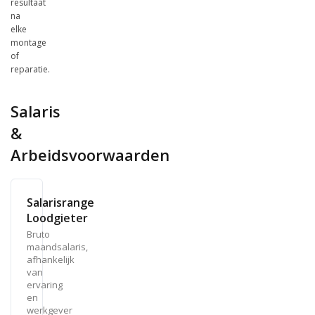
resultaat
na
elke
montage
of
reparatie.
Salaris
&
Arbeidsvoorwaarden
Salarisrange
Loodgieter
Bruto
maandsalaris,
afhankelijk
van
ervaring
en
werkgever