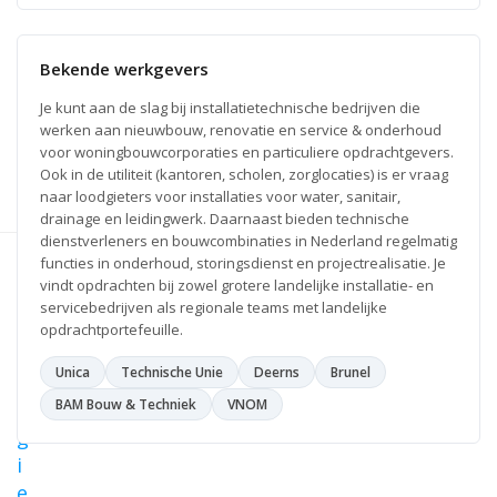
L
e
e
s
Bekende werkgevers
v
e
Je kunt aan de slag bij installatietechnische bedrijven die
r
werken aan nieuwbouw, renovatie en service & onderhoud
d
voor woningbouwcorporaties en particuliere opdrachtgevers.
e
r
Ook in de utiliteit (kantoren, scholen, zorglocaties) is er vraag
naar loodgieters voor installaties voor water, sanitair,
drainage en leidingwerk. Daarnaast bieden technische
dienstverleners en bouwcombinaties in Nederland regelmatig
functies in onderhoud, storingsdienst en projectrealisatie. Je
7
vindt opdrachten bij zowel grotere landelijke installatie- en
aug
2026
servicebedrijven als regionale teams met landelijke
L
opdrachtportefeuille.
o
Unica
Technische Unie
Deerns
Brunel
o
BAM Bouw & Techniek
VNOM
d
g
i
e