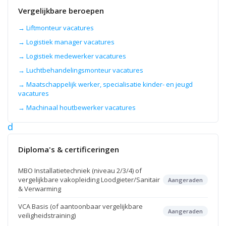
Installatiemonteur,
Vergelijkbare beroepen
Sanitairmonteur
en
CV-
→ Liftmonteur vacatures
monteur.
→ Logistiek manager vacatures
→ Logistiek medewerker vacatures
7
→ Luchtbehandelingsmonteur vacatures
aug
2026
→ Maatschappelijk werker, specialisatie kinder- en jeugd
L
vacatures
o
→ Machinaal houtbewerker vacatures
o
d
g
Diploma's & certificeringen
i
e
MBO Installatietechniek (niveau 2/3/4) of
t
vergelijkbare vakopleiding Loodgieter/Sanitair
Aangeraden
e
& Verwarming
r
VCA Basis (of aantoonbaar vergelijkbare
Aangeraden
veiligheidstraining)
Roosendaal