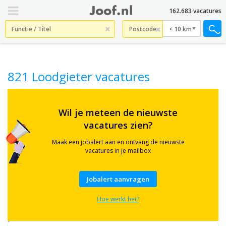
162.683 vacatures
< 10 km
821 Loodgieter vacatures
Check
hier
Wil je meteen de nieuwste
821
vacatures zien?
actuele
Loodgieter
vacatures
Maak een jobalert aan en ontvang de nieuwste
in
vacatures in je mailbox
heel
Nederland.
Ook
Jobalert aanvragen
gezocht
op
Hoe werkt het?
termen
als
Loodgieter,