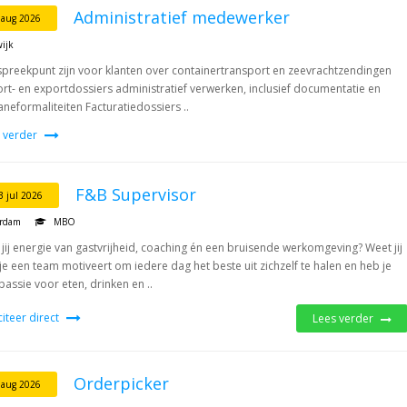
Administratief medewerker
 aug 2026
wijk
preekpunt zijn voor klanten over containertransport en zeevrachtzendingen
rt- en exportdossiers administratief verwerken, inclusief documentatie en
neformaliteiten Facturatiedossiers ..
 verder
F&B Supervisor
3 jul 2026
erdam
MBO
g jij energie van gastvrijheid, coaching én een bruisende werkomgeving? Weet jij
je een team motiveert om iedere dag het beste uit zichzelf te halen en heb je
passie voor eten, drinken en ..
iciteer direct
Lees verder
Orderpicker
 aug 2026