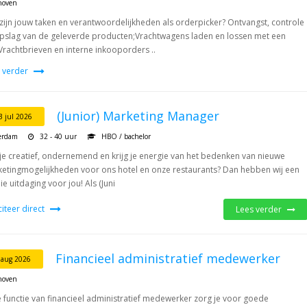
hoven
zijn jouw taken en verantwoordelijkheden als orderpicker? Ontvangst, controle
pslag van de geleverde producten;Vrachtwagens laden en lossen met een
Vrachtbrieven en interne inkooporders ..
 verder
(Junior) Marketing Manager
3 jul 2026
erdam
32 - 40 uur
HBO / bachelor
je creatief, ondernemend en krijg je energie van het bedenken van nieuwe
etingmogelijkheden voor ons hotel en onze restaurants? Dan hebben wij een
e uitdaging voor jou! Als (Juni
iciteer direct
Lees verder
Financieel administratief medewerker
 aug 2026
hoven
e functie van financieel administratief medewerker zorg je voor goede