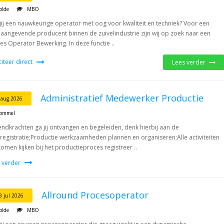
olde
MBO
jij een nauwkeurige operator met oog voor kwaliteit en techniek? Voor een
aangevende producent binnen de zuivelindustrie zijn wij op zoek naar een
es Operator Bewerking. In deze functie ..
iciteer direct
Lees verder
Administratief Medewerker Productie
 aug 2026
bommel
endkrachten ga jij ontvangen en begeleiden, denk hierbij aan de
registratie;Productie werkzaamheden plannen en organiseren;Alle activiteiten
komen kijken bij het productieproces registreer ..
 verder
Allround Procesoperator
3 jul 2026
olde
MBO