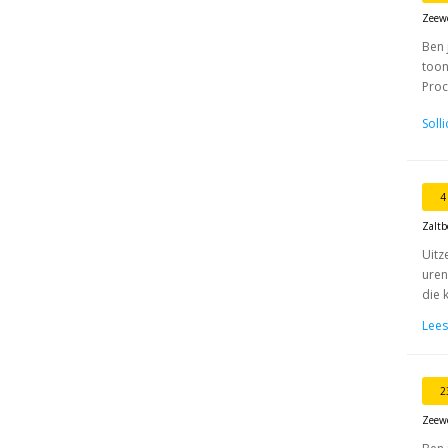
Zeew
Ben 
toon
Proc
Soll
4
Zalt
Uitz
uren
die 
Lees
2
Zeew