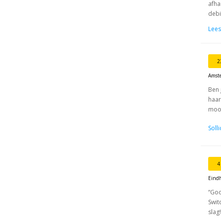
afha
debi
Lees
2
Amst
Ben 
haar
mooi
Soll
4
Eind
“Goo
Swit
slag!