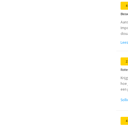
4
Bleis
Aans
Impo
doua
Lees
2
Rott
Krij
hoe 
een 
Soll
4