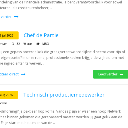
ndeling van de financiële administratie. Je bent verantwoordelijk voor zowel
teuren- als crediteurenbeheer, ..
 verder
Chef de Partie
3 jul 2026
erdam
32 - 40 uur
MBO
jij een gepassioneerde kok die graag verantwoordelijkheid neemt voor zijn of
 eigen partie? In onze ruime, professionele keuken krijg je de vrijheid om met
e ingrediënten te werken, ..
iciteer direct
Lees verder
Technisch productiemedewerker
 aug 2026
hoven
dmorning!” Je pakt een kop koffie. Vandaag zijn er weer een hoop Netwerk
ches binnen gekomen die gerepareerd moeten worden. Jij gaat gelijk aan de
 En je start met het testen van de ..