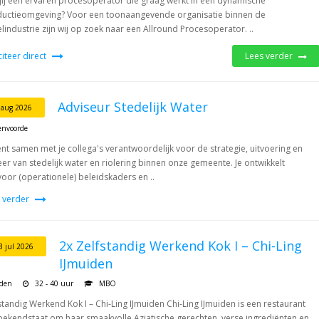
jij een ervaren procesoperator die graag werkt in een dynamische
uctieomgeving? Voor een toonaangevende organisatie binnen de
elindustrie zijn wij op zoek naar een Allround Procesoperator. ..
iciteer direct
Lees verder
Adviseur Stedelijk Water
 aug 2026
envoorde
ent samen met je collega's verantwoordelijk voor de strategie, uitvoering en
er van stedelijk water en riolering binnen onze gemeente. Je ontwikkelt
voor (operationele) beleidskaders en ..
 verder
2x Zelfstandig Werkend Kok I – Chi-Ling
3 jul 2026
IJmuiden
iden
32 - 40 uur
MBO
standig Werkend Kok I – Chi-Ling IJmuiden Chi-Ling IJmuiden is een restaurant
bekendstaat om haar smaakvolle Aziatische gerechten, verse ingrediënten en