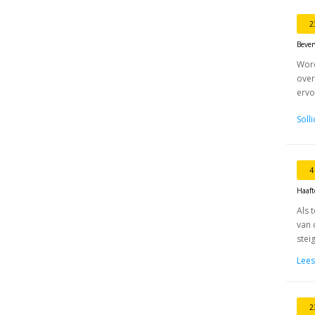
2
Bever
Word
over
ervo
Soll
4
Haaf
Als 
van 
stei
Lees
2