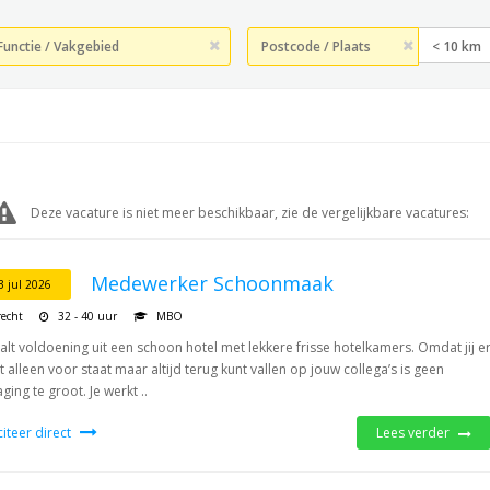
< 10 km
Deze vacature is niet meer beschikbaar, zie de vergelijkbare vacatures:
Medewerker Schoonmaak
3 jul 2026
recht
32 - 40 uur
MBO
haalt voldoening uit een schoon hotel met lekkere frisse hotelkamers. Omdat jij e
t alleen voor staat maar altijd terug kunt vallen op jouw collega’s is geen
ging te groot. Je werkt ..
iciteer direct
Lees verder