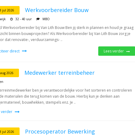
Werkvoorbereider Bouw
3 jul 2026
wijk
32 - 40 uur
MBO
 Werkvoorbereider bij Van Lith Bouw Ben jij sterk in plannen en houd je graag
zicht binnen bouwprojecten? Als Werkvoorbereider bij Van Lith Bouw zorg je
or dat renovatie-, verduurzamings- ..
iciteer direct
Lees verder
Medewerker terreinbeheer
 aug 2026
ten
terreinmedewerker ben je verantwoordelijke voor het sorteren en controleren
de materialen die terug komen van de bouw. Hierbij kun je denken aan
germaterieel, bouwhekken, stempels enz. Je ..
 verder
Procesoperator Bewerking
3 jul 2026