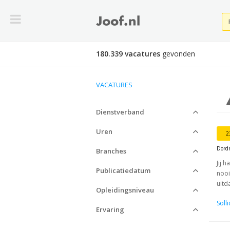
180.339 vacatures
gevonden
VACATURES
Dienstverband
Uren
2
Dord
Branches
Jij 
Publicatiedatum
nooi
uitda
Opleidingsniveau
Soll
Ervaring