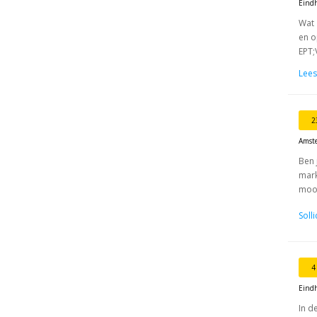
Eind
Wat 
en o
EPT;
Lees
2
Amst
Ben 
mark
mooi
Soll
4
Eind
In d