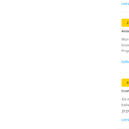
Lees
2
Amst
Word
bouw
Proj
Soll
4
Eind
Als 
behe
gege
Lees