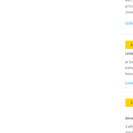
Ben 
prod
zuiv
Soll
4
Licht
Je b
behe
hier
Lees
2
IJmu
Zelf
dat 