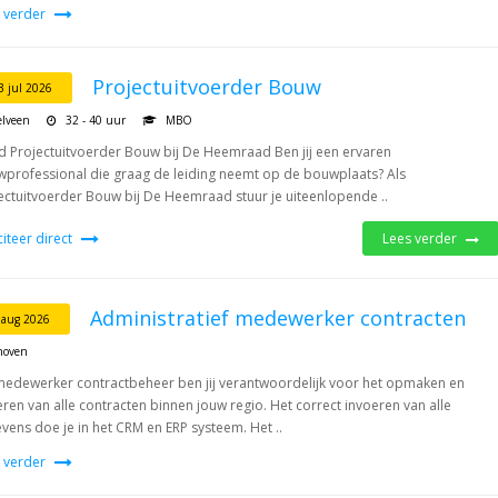
 verder
Projectuitvoerder Bouw
3 jul 2026
elveen
32 - 40 uur
MBO
 Projectuitvoerder Bouw bij De Heemraad Ben jij een ervaren
professional die graag de leiding neemt op de bouwplaats? Als
ectuitvoerder Bouw bij De Heemraad stuur je uiteenlopende ..
iciteer direct
Lees verder
Administratief medewerker contracten
 aug 2026
hoven
medewerker contractbeheer ben jij verantwoordelijk voor het opmaken en
ren van alle contracten binnen jouw regio. Het correct invoeren van alle
vens doe je in het CRM en ERP systeem. Het ..
 verder