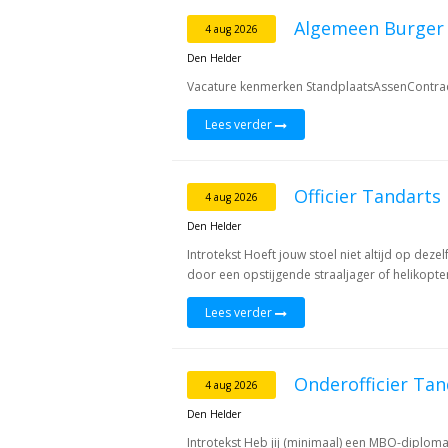
Algemeen Burger
4 aug 2026
Den Helder
Vacature kenmerken StandplaatsAssenContra
Lees verder
Officier Tandart
4 aug 2026
Den Helder
Introtekst Hoeft jouw stoel niet altijd op dezel
door een opstijgende straaljager of helikopter
Lees verder
Onderofficier Tan
4 aug 2026
Den Helder
Introtekst Heb jij (minimaal) een MBO-diploma