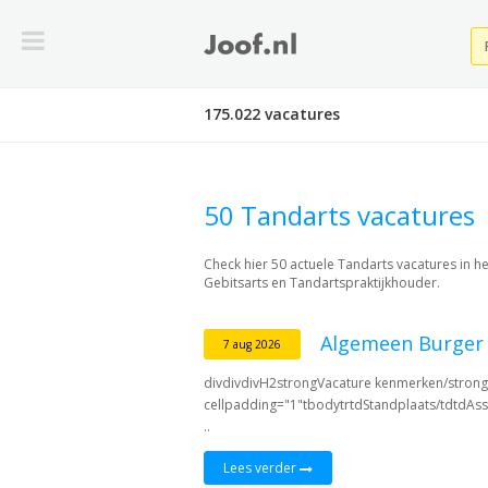
175.022 vacatures
50 Tandarts vacatures
Check hier 50 actuele Tandarts vacatures in 
Gebitsarts en Tandartspraktijkhouder.
Algemeen Burger
7 aug 2026
divdivdivH2strongVacature kenmerken/strong/
cellpadding="1"tbodytrtdStandplaats/tdtdAss
..
Lees verder