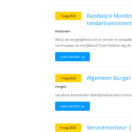
Randwijck Mondzo
7 aug 2026
tandartsassisten
Amstelveen
Wil jij de mogelijkheid om je verder te ontwik
vertrouwen en eerlijkheid? Dan hebben wij dé 
Lees verder
Algemeen Burger
7 aug 2026
Hengelo
Vacature kenmerken StandplaatsAssenContra
Lees verder
Servicemonteur | 
6 aug 2026