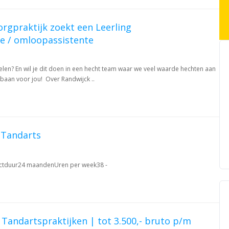
rgpraktijk zoekt een Leerling
te / omloopassistente
kelen? En wil je dit doen in een hecht team waar we veel waarde hechten aan
baan voor jou! Over Randwijck ..
 Tandarts
ctduur24 maandenUren per week38 -
Tandartspraktijken | tot 3.500,- bruto p/m