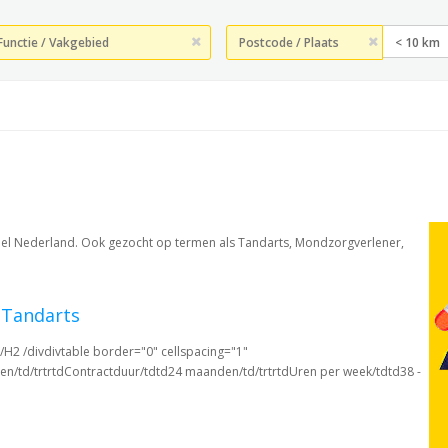
< 10 km
heel Nederland. Ook gezocht op termen als Tandarts, Mondzorgverlener,
 Tandarts
H2 /divdivtable border="0" cellspacing="1"
en/td/trtrtdContractduur/tdtd24 maanden/td/trtrtdUren per week/tdtd38 -