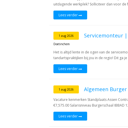
uitdagende werkplek? Solliciteer dan voor de f
Lees verder
Servicemonteur | 
1 aug 2026
Doetinchem
Het is altijd lente in de ogen van de servicemo
tandartspraktijken bij jou in de regio! Dit ga 
Lees verder
Algemeen Burger
1 aug 2026
Vacature kenmerken Standplaats Assen Contra
€7,575.00 Salarisniveau Burgerschaal IBBAD 12
Lees verder