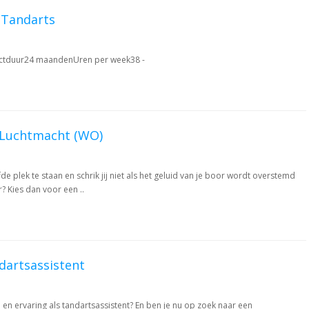
 Tandarts
ctduur24 maandenUren per week38 -
s Luchtmacht (WO)
fde plek te staan en schrik jij niet als het geluid van je boor wordt overstemd
? Kies dan voor een ..
dartsassistent
 en ervaring als tandartsassistent? En ben je nu op zoek naar een