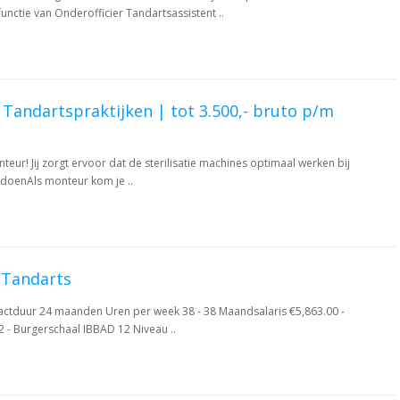
unctie van Onderofficier Tandartsassistent ..
Tandartspraktijken | tot 3.500,- bruto p/m
nteur! Jij zorgt ervoor dat de sterilisatie machines optimaal werken bij
je doenAls monteur kom je ..
 Tandarts
ctduur 24 maanden Uren per week 38 - 38 Maandsalaris €5,863.00 -
 - Burgerschaal IBBAD 12 Niveau ..