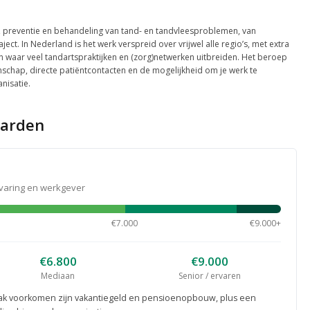
, preventie en behandeling van tand- en tandvleesproblemen, van
ct. In Nederland is het werk verspreid over vrijwel alle regio’s, met extra
n waar veel tandartspraktijken en (zorg)netwerken uitbreiden. Het beroep
chap, directe patiëntcontacten en de mogelijkheid om je werk te
anisatie.
aarden
rvaring en werkgever
€7.000
€9.000+
€6.800
€9.000
Mediaan
Senior / ervaren
ak voorkomen zijn vakantiegeld en pensioenopbouw, plus een