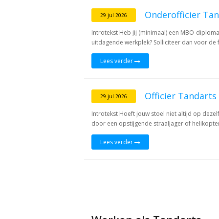
Onderofficier Tan
29 jul 2026
Introtekst Heb jij (minimaal) een MBO-diploma
uitdagende werkplek? Solliciteer dan voor de f
Lees verder
Officier Tandart
29 jul 2026
Introtekst Hoeft jouw stoel niet altijd op dezel
door een opstijgende straaljager of helikopter
Lees verder