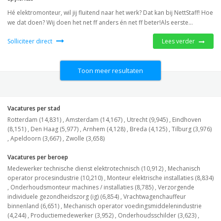
Hé elektromonteur, wil jij fluitend naar het werk? Dat kan bij NettStaff! Hoe
we dat doen? Wij doen het net ff anders én net ff beter!Als eerste...
Solliciteer direct
Lees verder
Toon meer resultaten
Vacatures per stad
Rotterdam (14,831)
,
Amsterdam (14,167)
,
Utrecht (9,945)
,
Eindhoven
(8,151)
,
Den Haag (5,977)
,
Arnhem (4,128)
,
Breda (4,125)
,
Tilburg (3,976)
,
Apeldoorn (3,667)
,
Zwolle (3,658)
Vacatures per beroep
Medewerker technische dienst elektrotechnisch (10,912)
,
Mechanisch
operator procesindustrie (10,210)
,
Monteur elektrische installaties (8,834)
,
Onderhoudsmonteur machines / installaties (8,785)
,
Verzorgende
individuele gezondheidszorg (ig) (6,854)
,
Vrachtwagenchauffeur
binnenland (6,651)
,
Mechanisch operator voedingsmiddelenindustrie
(4,244)
,
Productiemedewerker (3,952)
,
Onderhoudsschilder (3,623)
,