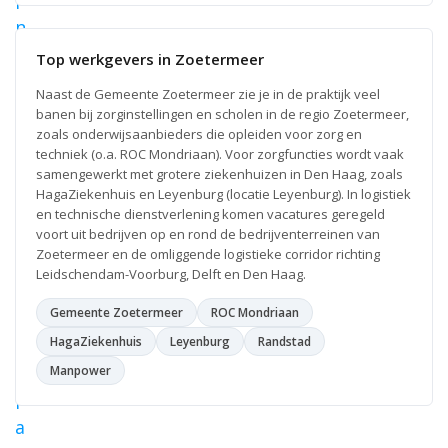
r
n
E
Top werkgevers in Zoetermeer
u
Naast de Gemeente Zoetermeer zie je in de praktijk veel
r
banen bij zorginstellingen en scholen in de regio Zoetermeer,
o
zoals onderwijsaanbieders die opleiden voor zorg en
p
techniek (o.a. ROC Mondriaan). Voor zorgfuncties wordt vaak
e
samengewerkt met grotere ziekenhuizen in Den Haag, zoals
HagaZiekenhuis en Leyenburg (locatie Leyenburg). In logistiek
e
en technische dienstverlening komen vacatures geregeld
s
voort uit bedrijven op en rond de bedrijventerreinen van
r
Zoetermeer en de omliggende logistieke corridor richting
e
Leidschendam-Voorburg, Delft en Den Haag.
s
Gemeente Zoetermeer
ROC Mondriaan
t
HagaZiekenhuis
Leyenburg
Randstad
a
Manpower
u
r
a