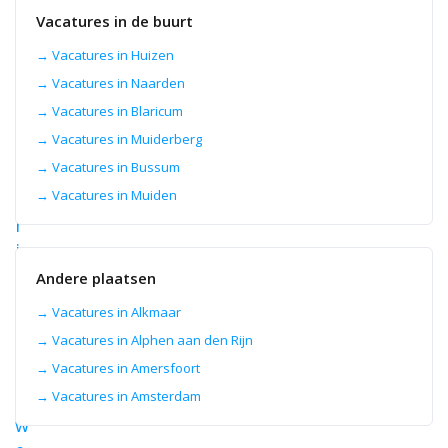
en
Vacatures in de buurt
bouw.
→ Vacatures in Huizen
6
→ Vacatures in Naarden
aug
2026
→ Vacatures in Blaricum
C
→ Vacatures in Muiderberg
a
→ Vacatures in Bussum
t
→ Vacatures in Muiden
e
r
i
n
Andere plaatsen
g
→ Vacatures in Alkmaar
m
→ Vacatures in Alphen aan den Rijn
e
→ Vacatures in Amersfoort
d
→ Vacatures in Amsterdam
e
w