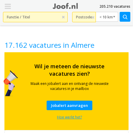
205.210 vacatures
< 10 km
17.162 vacatures in Almere
Check
hier
Wil je meteen de nieuwste
17.162
vacatures zien?
actuele
vacatures
in
Maak een jobalert aan en ontvang de nieuwste
Almere
vacatures in je mailbox
en
omgeving.
Bekijk
Jobalert aanvragen
banen
in
Hoe werkt het?
o.a.
zorg,
logistiek