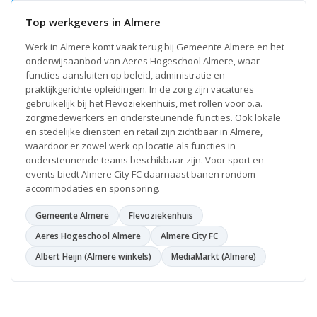
e
r
Top werkgevers in Almere
k
Werk in Almere komt vaak terug bij Gemeente Almere en het
e
onderwijsaanbod van Aeres Hogeschool Almere, waar
r
functies aansluiten op beleid, administratie en
T
praktijkgerichte opleidingen. In de zorg zijn vacatures
gebruikelijk bij het Flevoziekenhuis, met rollen voor o.a.
e
zorgmedewerkers en ondersteunende functies. Ook lokale
s
en stedelijke diensten en retail zijn zichtbaar in Almere,
l
waardoor er zowel werk op locatie als functies in
a
ondersteunende teams beschikbaar zijn. Voor sport en
events biedt Almere City FC daarnaast banen rondom
H
accommodaties en sponsoring.
Q
Gemeente Almere
Flevoziekenhuis
Amsterdam
L
Aeres Hogeschool Almere
Almere City FC
e
e
Albert Heijn (Almere winkels)
MediaMarkt (Almere)
s
v
e
r
d