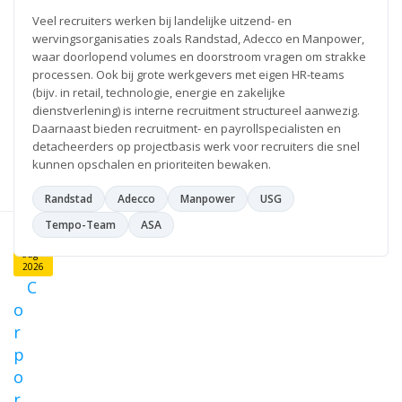
Eindhoven
Veel recruiters werken bij landelijke uitzend- en
L
wervingsorganisaties zoals Randstad, Adecco en Manpower,
e
waar doorlopend volumes en doorstroom vragen om strakke
e
s
processen. Ook bij grote werkgevers met eigen HR-teams
v
(bijv. in retail, technologie, energie en zakelijke
e
dienstverlening) is interne recruitment structureel aanwezig.
r
Daarnaast bieden recruitment- en payrollspecialisten en
d
detacheerders op projectbasis werk voor recruiters die snel
e
r
kunnen opschalen en prioriteiten bewaken.
Randstad
Adecco
Manpower
USG
Tempo-Team
ASA
6
aug
2026
C
o
r
p
o
r