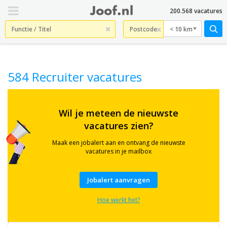
200.568 vacatures
< 10 km
584 Recruiter vacatures
Check
hier
Wil je meteen de nieuwste
584
vacatures zien?
actuele
Recruiter
vacatures
Maak een jobalert aan en ontvang de nieuwste
in
vacatures in je mailbox
heel
Nederland.
Ook
Jobalert aanvragen
gezocht
op
Hoe werkt het?
termen
als
Recruiter,