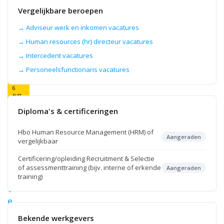
Talent
Vergelijkbare beroepen
Acquisition
Specialist,
HR
→ Adviseur werk en inkomen vacatures
Recruiter
→ Human resources (hr) directeur vacatures
en
Corporate
→ Intercedent vacatures
Recruiter.
→ Personeelsfunctionaris vacatures
6
aug
2026
Diploma's & certificeringen
R
e
Hbo Human Resource Management (HRM) of
c
Aangeraden
vergelijkbaar
r
Certificering/opleiding Recruitment & Selectie
u
of assessmenttraining (bijv. interne of erkende
Aangeraden
i
training)
t
e
r
Bekende werkgevers